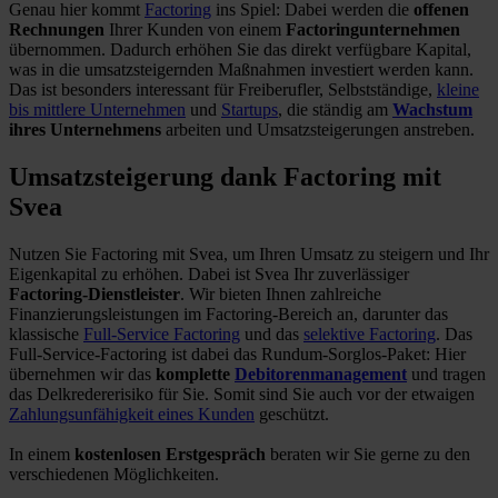
Genau hier kommt
Factoring
ins Spiel: Dabei werden die
offenen
Rechnungen
Ihrer Kunden von einem
Factoringunternehmen
übernommen. Dadurch erhöhen Sie das direkt verfügbare Kapital,
was in die umsatzsteigernden Maßnahmen investiert werden kann.
Das ist besonders interessant für Freiberufler, Selbstständige,
kleine
bis mittlere Unternehmen
und
Startups
, die ständig am
Wachstum
ihres Unternehmens
arbeiten und Umsatzsteigerungen anstreben.
Umsatzsteigerung dank Factoring mit
Svea
Nutzen Sie Factoring mit Svea, um Ihren Umsatz zu steigern und Ihr
Eigenkapital zu erhöhen. Dabei ist Svea Ihr zuverlässiger
Factoring-Dienstleister
. Wir bieten Ihnen zahlreiche
Finanzierungsleistungen im Factoring-Bereich an, darunter das
klassische
Full-Service Factoring
und das
selektive Factoring
. Das
Full-Service-Factoring ist dabei das Rundum-Sorglos-Paket: Hier
übernehmen wir das
komplette
Debitorenmanagement
und tragen
das Delkredererisiko für Sie. Somit sind Sie auch vor der etwaigen
Zahlungsunfähigkeit eines Kunden
geschützt.
In einem
kostenlosen Erstgespräch
beraten wir Sie gerne zu den
verschiedenen Möglichkeiten.