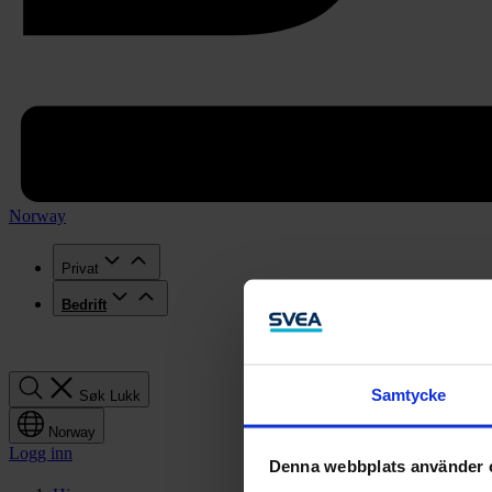
Norway
Privat
Bedrift
Søk
Samtycke
Søk
Lukk
Norway
Logg inn
Denna webbplats använder 