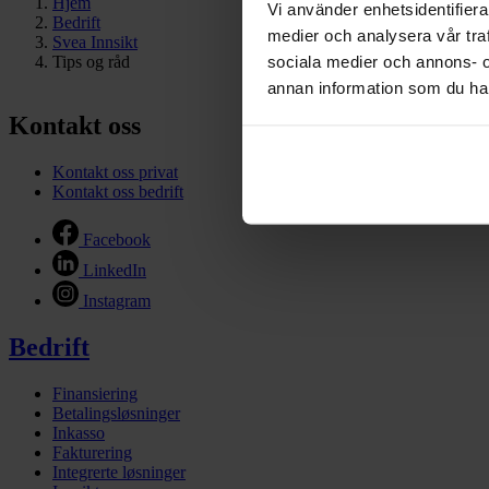
Hjem
Vi använder enhetsidentifierar
Bedrift
medier och analysera vår traf
Svea Innsikt
sociala medier och annons- 
Tips og råd
annan information som du har 
Kontakt oss
Kontakt oss privat
Kontakt oss bedrift
Facebook
LinkedIn
Instagram
Bedrift
Finansiering
Betalingsløsninger
Inkasso
Fakturering
Integrerte løsninger