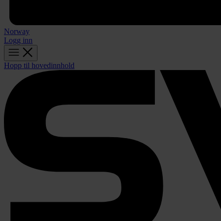
Norway
Logg inn
Hopp til hovedinnhold