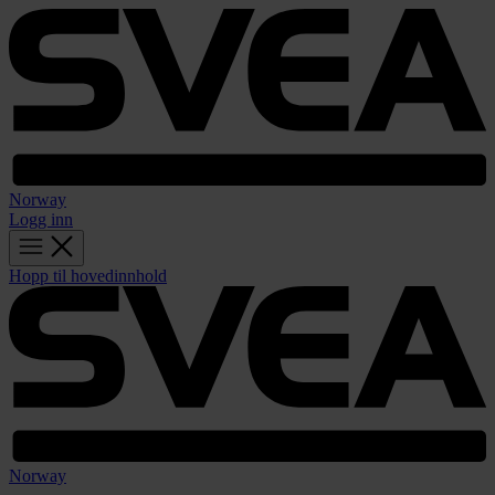
Norway
Logg inn
Hopp til hovedinnhold
Norway