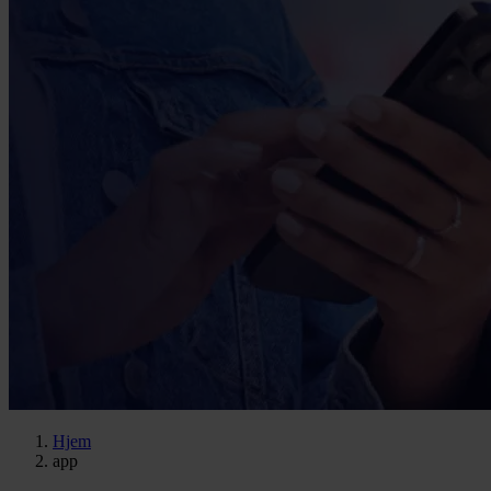
Hjem
app