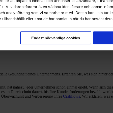
e för att anpassa innehåll och annonser till användare, tillhandah
ik. Vi vidarebefordrar även sådana identifierare och annan informa
och analysföretag som vi samarbetar med. Dessa kan i sin tur 
teile für Unternehmen
tillhandahållit eller som de har samlat in när du har använt deras
Endast nödvändiga cookies
ade – So wichtig sind sie für die finanzielle
anzielle Gesundheit eines Unternehmens. Erfahren Sie, was sich hinter
hlt, hat nahezu jeder Unternehmer schon einmal erlebt. Wenn sich dies
es im Durchschnitt dauert, bis Ihre Kundenforderungen bezahlt werden
ie Überwachung und Verbesserung Ihres
Cashflows
. Wir erklären, was 