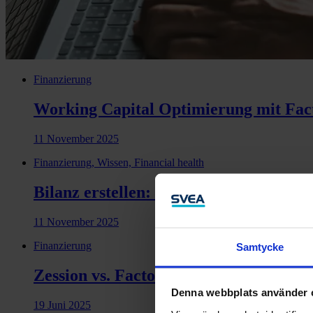
Finanzierung
Working Capital Optimierung mit Fac
11 November 2025
Finanzierung, Wissen, Financial health
Bilanz erstellen: Wie geht das?
11 November 2025
Finanzierung
Samtycke
Zession vs. Factoring: Was sind die Un
Denna webbplats använder 
19 Juni 2025