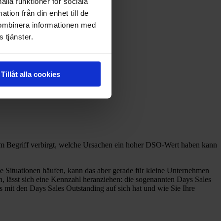
ålla funktioner för sociala
tion från din enhet till de
kombinera informationen med
 tjänster.
Tillåt alla cookies
 Stabilität
 dem Begriff verbirgt, welche Ursachen ein hoher DSO-Wert haben kann
e Situationen häufen, kann das aber gerade für kleine Unternehmen
, lässt sich eine Kennzahl heranziehen: die sogenannten Days Sales
es mit den Days Sales Outstanding auf sich hat und wie Sie Ihre