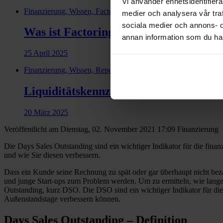
Vi använder enhetsidentifierar
Finanzierung, Wissen, Factoring
medier och analysera vår traf
sociala medier och annons- 
Was ist Factoring? Definition und Vor
annan information som du har 
25 April 2025
Finanzierung, Wissen, Reports, Financial health
Liquiditätskennzahlen und Liquiditätsgr
20 März 2025
Veröffentlicht am Dienstag, 02. November 2021 17:09
Finanzierung
Die Days Sales Outstanding sind ein wichtiger Indikator für die fin
und wie Sie diesen verbessern.
Dass ein Kunde seine Rechnung zu spät oder gar überhaupt nicht beza
und junge Start-ups zum Problem werden. Um zu ermitteln, wie lange 
Outstanding, kurz DSO. Die DSO sind ein wichtiger Indikator für d
Außenstandstage verbessern können.
Days Sales Outstanding – Definition