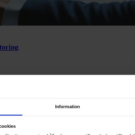
toring
Information
terschiede?
cookies