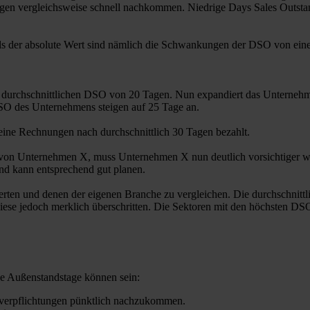
gen vergleichsweise schnell nachkommen. Niedrige Days Sales Outstand
als der absolute Wert sind nämlich die Schwankungen der DSO von eine
 durchschnittlichen DSO von 20 Tagen. Nun expandiert das Unternehm
 DSO des Unternehmens steigen auf 25 Tage an.
ine Rechnungen nach durchschnittlich 30 Tagen bezahlt.
n Unternehmen X, muss Unternehmen X nun deutlich vorsichtiger wirts
nd kann entsprechend gut planen.
erten und denen der eigenen Branche zu vergleichen. Die durchschnittl
ese jedoch merklich überschritten. Die Sektoren mit den höchsten DS
he Außenstandstage können sein:
gsverpflichtungen pünktlich nachzukommen.