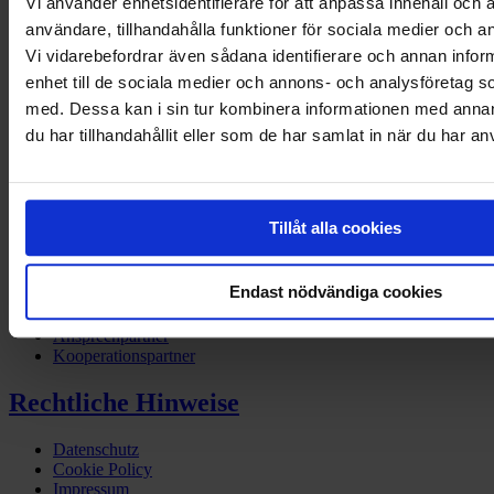
Vi använder enhetsidentifierare för att anpassa innehåll och a
FB
användare, tillhandahålla funktioner för sociala medier och an
Twitter
Vi vidarebefordrar även sådana identifierare och annan inform
Instagram
enhet till de sociala medier och annons- och analysföretag 
med. Dessa kan i sin tur kombinera informationen med anna
Dienstleistungen
du har tillhandahållit eller som de har samlat in när du har an
Factoring
Invoice Purchasing
KMU Darlehen
Factoring FAQ
Tillåt alla cookies
Über uns
Endast nödvändiga cookies
Über Svea
Ansprechpartner
Kooperationspartner
Rechtliche Hinweise
Datenschutz
Cookie Policy
Impressum