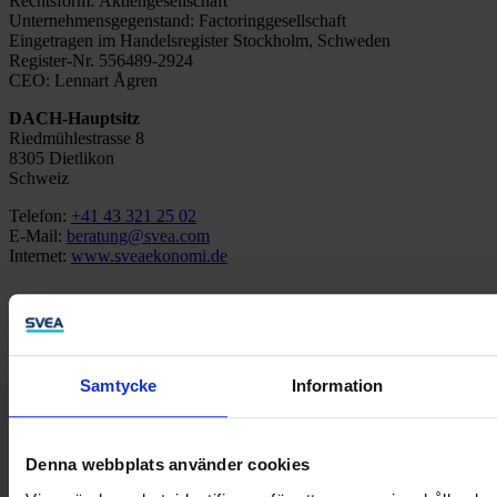
Rechtsform: Aktiengesellschaft
Unternehmensgegenstand: Factoringgesellschaft
Eingetragen im Handelsregister Stockholm, Schweden
Register-Nr. 556489-2924
CEO: Lennart Ågren
DACH-Hauptsitz
Riedmühlestrasse 8
8305 Dietlikon
Schweiz
Telefon:
+41 43 321 25 02
E-Mail:
beratung@svea.com
Internet:
www.sveaekonomi.de
Kontaktieren Sie uns
Haben Sie Fragen zu unseren Dienstleistungen? Unsere Berater
Samtycke
Information
helfen Ihnen gerne weiter.
Kontakt aufnehmen
Denna webbplats använder cookies
Linkedin