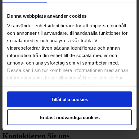
Nutzen Sie den Rückrufservice
Denna webbplats använder cookies
Rückrufservice
Vi använder enhetsidentifierare för att anpassa innehåll
och annonser till användare, tillhandahålla funktioner för
Schreiben Sie eine E-Mail
sociala medier och analysera vår trafik. Vi
vidarebefordrar även sådana identifierare och annan
beratung@svea.com
information från din enhet till de sociala medier och
Rufen Sie uns an
annons- och analysföretag som vi samarbetar med.
Dessa kan i sin tur kombinera informationen med annan
+41 43 321 25 02
information som du har tillhandahållit eller som de har
samlat in när du har använt deras tjänster.
Ihre Ziele sind unsere Ziele
Tillåt alla cookies
Wir unterstützen seit 30 Jahren Unternehmen dabei, Liquidität zu
schaffen und ihre Ziele zu realisieren – weil wir an die Träume der
Unternehmer glauben.
Endast nödvändiga cookies
Erfahren Sie mehr über Svea
Kontaktieren Sie uns