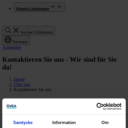
Unsere Leistungen
Suchen
Suchen
Schliessen
Germany
Anmelden
Kontaktieren Sie uns - Wir sind für Sie
da!
Home
Über uns
Kontaktieren Sie uns
Kontaktieren Sie uns
Wir freuen uns darauf, von Ihnen zu hören! Kontaktieren Sie uns
gerne, wenn Sie Fragen haben oder weitere Informationen
Samtycke
Information
Om
benötigen.