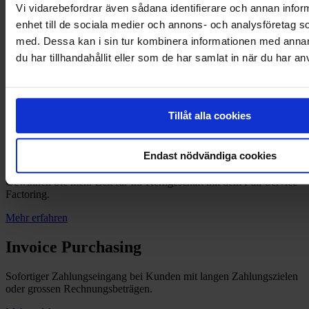
Vi vidarebefordrar även sådana identifierare och annan inform
DAS KÖNNTE SIE AUCH INTERESSIEREN
enhet till de sociala medier och annons- och analysföretag 
med. Dessa kan i sin tur kombinera informationen med anna
Entdecken Sie unsere weiteren
du har tillhandahållit eller som de har samlat in när du har an
Factoringvarianten.
Entdecken Sie unsere weiteren
Tillåt alla cookies
Factoringvarianten
Full-Service Factoring
Endast nödvändiga cookies
Gewinnen Sie mehr Zeit für Ihr Kerngeschäft mit dem Full-Service
Factoring.
Mehr erfahren
Invoice Purchasing
Sofortiger Zahlungseingang bei Kunden mit langen Zahlungszielen
oder grossen Rechnungsbeträgen.