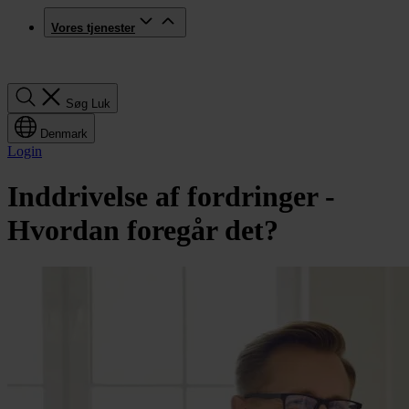
Vores tjenester
Søg
Søg
Luk
Denmark
Login
Inddrivelse af fordringer -
Hvordan foregår det?