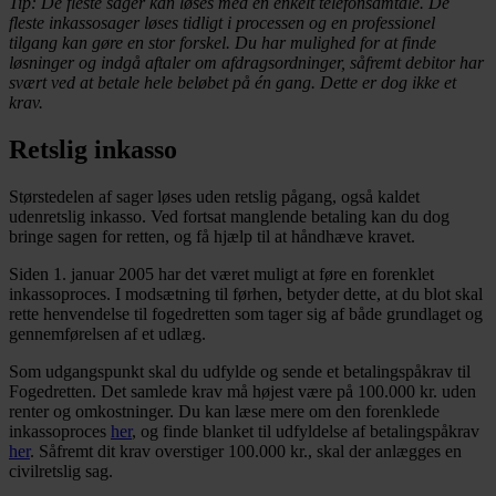
Tip: De fleste sager kan løses med en enkelt telefonsamtale. De
fleste inkassosager løses tidligt i processen og en professionel
tilgang kan gøre en stor forskel. Du har mulighed for at finde
løsninger og indgå aftaler om afdragsordninger, såfremt debitor har
svært ved at betale hele beløbet på én gang. Dette er dog ikke et
krav.
Retslig inkasso
Størstedelen af sager løses uden retslig pågang, også kaldet
udenretslig inkasso. Ved fortsat manglende betaling kan du dog
bringe sagen for retten, og få hjælp til at håndhæve kravet.
Siden 1. januar 2005 har det været muligt at føre en forenklet
inkassoproces. I modsætning til førhen, betyder dette, at du blot skal
rette henvendelse til fogedretten som tager sig af både grundlaget og
gennemførelsen af et udlæg.
Som udgangspunkt skal du udfylde og sende et betalingspåkrav til
Fogedretten. Det samlede krav må højest være på 100.000 kr. uden
renter og omkostninger. Du kan læse mere om den forenklede
inkassoproces
her
, og finde blanket til udfyldelse af betalingspåkrav
her
. Såfremt dit krav overstiger 100.000 kr., skal der anlægges en
civilretslig sag.