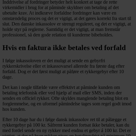
Inddrivelse af fordringer betyder helt konkret at tage de rette
virkemidler i brug for at påminde skyldner om betaling af det
ubetalte krav. At indkræve forfaldne fordringer kan være en
omstændelig proces og det er vigtigt, at det gøres korrekt fra start til
slut. Den danske inkassolov er strengt reguleret, og det er vigtigt, at
holde styr på reglerne. Samtidig er det vigtigt, at man fremstår
professionel, så den gode relation til kunderne bibeholdes.
Hvis en faktura ikke betales ved forfald
I følge inkassoloven er det muligt at sende en gebyrfri
rykkerskrivelse eller et inkassovarsel allerede fra første dag efter
forfald. Dog er det først muligt at påføre et rykkergebyr efter 10
dage.
Det kan i nogle tilfælde være effektivt at påminde kunden om
betaling telefonisk eller ved hjælp af mail eller SMS, inden der
sendes en officiel rykker. Ofte skyldes manglende betaling blot en
forglemmelse, og en uformel påmindelse tages som regel godt imod
hos kunden.
Efter 10 dage har du i følge dansk inkassolov ret til at pålægge et
rykkergebyr på 100 kr. Såfremt kunden fortsat ikke betaler, kan du
med fordel sende en ny rykker med endnu et gebyr á 100 kr. Det er
vigtigt, at der på hver rykker gives en betalingsfrist på minimum 10