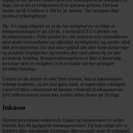
dage, for at der er lovhjemmel til at opkræve gebyret. Der kan
sendes op til 3 rykkere á 100 kr. pr. faktura. Der beregnes ikke
moms af rykkergebyrer.
Tip: En vigtig tilføjelse er, at du har mulighed for at tilføje et
kompensationsgrbyr på 310 kr. i henhold til EU’s direktiv om
forsinkelsesrenter. Dette gælder for alle kommercielle transaktioner
med andre virksomheder og offentlige myndigheder, og gælder altså
ikke privatpersoner. Du skal have opfyldt alle dine kontraktmæssige
og juridiske forpligtelser og kunden skal være ansvarlig for den
forsinkede betaling. Kompensationsgebyret er ikke et førstevalg,
men kan være en mulighed, hvis en kunde udviser gentagen
forsinket betaling.
Uanset om du sender en eller flere rykkere, skal et inkassovarsel
tydeligt markeres, og det skal gøres klart, at sagen uden yderligere
varsel vil blive videresendt til inkasso i henhold til inkassolovens
§10, såfremt kravet forsat ikke betales inden fristen på 10 dage.
Inkasso
Såfremt proceduren vedrørende rykker og inkassovarsel er udført
korrekt, kan du igangsætte inkassoprocessen. Du kan vælge selv at
inddrive dine udestående fordringer eller overlade dette til tredjepart,