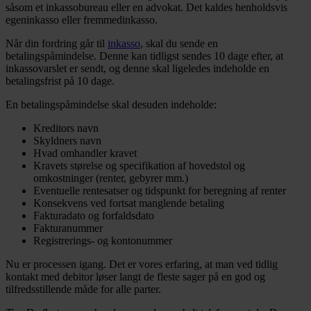
såsom et inkassobureau eller en advokat. Det kaldes henholdsvis
egeninkasso eller fremmedinkasso.
Når din fordring går til
inkasso
, skal du sende en
betalingspåmindelse. Denne kan tidligst sendes 10 dage efter, at
inkassovarslet er sendt, og denne skal ligeledes indeholde en
betalingsfrist på 10 dage.
En betalingspåmindelse skal desuden indeholde:
Kreditors navn
Skyldners navn
Hvad omhandler kravet
Kravets størelse og specifikation af hovedstol og
omkostninger (renter, gebyrer mm.)
Eventuelle rentesatser og tidspunkt for beregning af renter
Konsekvens ved fortsat manglende betaling
Fakturadato og forfaldsdato
Fakturanummer
Registrerings- og kontonummer
Nu er processen igang. Det er vores erfaring, at man ved tidlig
kontakt med debitor løser langt de fleste sager på en god og
tilfredsstillende måde for alle parter.