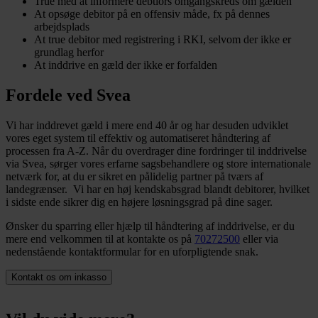
True med at informere debtiors omgangskreds om gælden
At opsøge debitor på en offensiv måde, fx på dennes
arbejdsplads
At true debitor med registrering i RKI, selvom der ikke er
grundlag herfor
At inddrive en gæld der ikke er forfalden
Fordele ved Svea
Vi har inddrevet gæld i mere end 40 år og har desuden udviklet
vores eget system til effektiv og automatiseret håndtering af
processen fra A-Z. Når du overdrager dine fordringer til inddrivelse
via Svea, sørger vores erfarne sagsbehandlere og store internationale
netværk for, at du er sikret en pålidelig partner på tværs af
landegrænser. Vi har en høj kendskabsgrad blandt debitorer, hvilket
i sidste ende sikrer dig en højere løsningsgrad på dine sager.
Ønsker du sparring eller hjælp til håndtering af inddrivelse, er du
mere end velkommen til at kontakte os på
70272500
eller via
nedenstående kontaktformular for en uforpligtende snak.
Kontakt os om inkasso