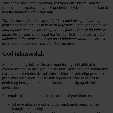
Hvis der ønskes pant i ejendom, køretøjer eller løsøre, skal der
sendes en udlægsbegæring til Fogedretten. I yderste tilfælde kan der
herefter anmodes om tvangssalg.
Tip: Du kan sagtens selv give dig i kast med retslig inkasso og
fremsendelse af betalingspåkrav til fogedretten. Det kan dog blive en
lang og tidskrævende proces og vi anbefaler derfor, at du lader et
inkassofirma eller en advokat hjælpe dig. Retslig inkasso er altid
inkluderet i din aftale med Svea og vi håndterer alt administrativt
arbejde samt repræsenterer dig i Fogedretten.
God inkassoskik
Som kreditor og inkassofirma er man forpligtet til altid at handle i
overensstemmelse med god inkassoskik. Dette betyder, at man ikke
må anvende metoder, der udsætter debitor for urimeligt pres eller
problemer. Den gode inkassoskik tilgodeser både hensynet til
debitor og hensynet til kreditors ønske om hurtig og effektiv
inddrivelse.
Eksempler på handlinger, der er i strid med god inkassoskik:
At give ukorrekte oplysninger om konsekvenserne ved
manglende betaling