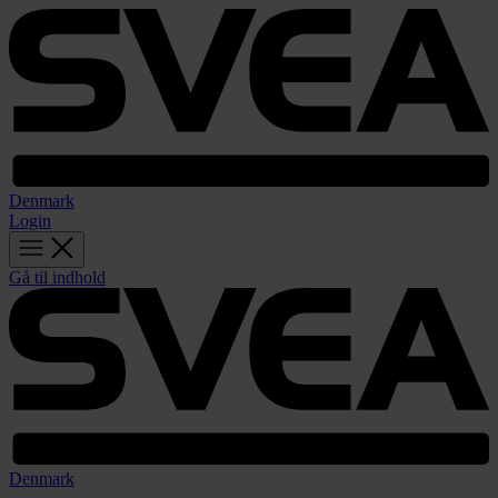
Denmark
Login
Gå til indhold
Denmark