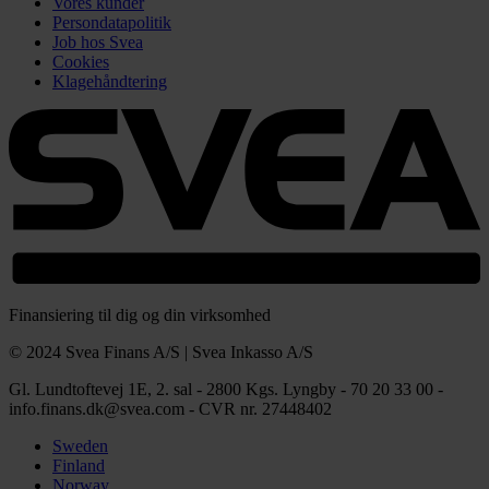
Vores kunder
Persondatapolitik
Job hos Svea
Cookies
Klagehåndtering
Finansiering til dig og din virksomhed
© 2024 Svea Finans A/S | Svea Inkasso A/S
Gl. Lundtoftevej 1E, 2. sal - 2800 Kgs. Lyngby - 70 20 33 00 -
info.finans.dk@svea.com - CVR nr. 27448402
Sweden
Finland
Norway