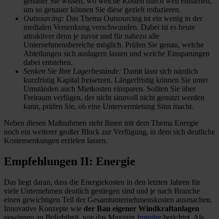
genauer Sie wissen, wo welche Kosten durch wen entstehen,
um so genauer können Sie diese gezielt reduzieren.
Outsourcing:
Das Thema Outsourcing ist ein wenig in der
medialen Versenkung verschwunden. Dabei ist es heute
attraktiver denn je zuvor und für nahezu alle
Unternehmensbereiche möglich. Prüfen Sie genau, welche
Abteilungen sich auslagern lassen und welche Einsparungen
dabei entstehen.
Senken Sie Ihre Lagerbestände:
Damit lässt sich nämlich
kurzfristig Kapital freisetzen. Längerfristig können Sie unter
Umständen auch Mietkosten einsparen. Sollten Sie über
Freiraum verfügen, der nicht sinnvoll nicht genutzt werden
kann, prüfen Sie, ob eine Untervermietung Sinn macht.
Neben diesen Maßnahmen steht Ihnen mit dem Thema Energie
noch ein weiterer großer Block zur Verfügung, in dem sich deutliche
Kostensenkungen erzielen lassen.
Empfehlungen II: Energie
Das liegt daran, dass die Energiekosten in den letzten Jahren für
viele Unternehmen deutlich gestiegen sind und je nach Branche
einen gewichtigen Teil der Gesamtunternehmenskosten ausmachen.
Innovative Konzepte wie
der Bau eigener Windkraftanlagen
gewinnen an Beliebtheit, wie das Magazin
Impulse
berichtet. Als