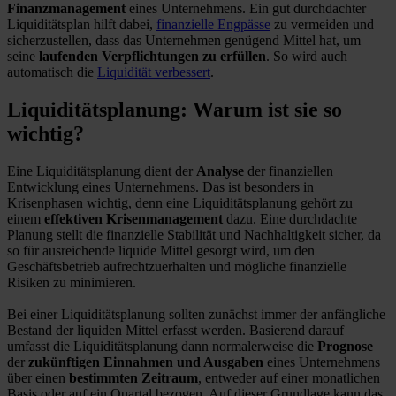
Finanzmanagement
eines Unternehmens. Ein gut durchdachter
Liquiditätsplan hilft dabei,
finanzielle Engpässe
zu vermeiden und
sicherzustellen, dass das Unternehmen genügend Mittel hat, um
seine
laufenden Verpflichtungen zu erfüllen
. So wird auch
automatisch die
Liquidität verbessert
.
Liquiditätsplanung: Warum ist sie so
wichtig?
Eine Liquiditätsplanung dient der
Analyse
der finanziellen
Entwicklung eines Unternehmens. Das ist besonders in
Krisenphasen wichtig, denn eine Liquiditätsplanung gehört zu
einem
effektiven Krisenmanagement
dazu. Eine durchdachte
Planung stellt die finanzielle Stabilität und Nachhaltigkeit sicher, da
so für ausreichende liquide Mittel gesorgt wird, um den
Geschäftsbetrieb aufrechtzuerhalten und mögliche finanzielle
Risiken zu minimieren.
Bei einer Liquiditätsplanung sollten zunächst immer der anfängliche
Bestand der liquiden Mittel erfasst werden. Basierend darauf
umfasst die Liquiditätsplanung dann normalerweise die
Prognose
der
zukünftigen Einnahmen und Ausgaben
eines Unternehmens
über einen
bestimmten Zeitraum
, entweder auf einer monatlichen
Basis oder auf ein Quartal bezogen. Auf dieser Grundlage kann das