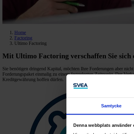
Home
Factoring
Ultimo Factoring
Mit Ultimo Factoring verschaffen Sie sic
Sie benötigen dringend Kapital, möchten Ihre Forderungen aber nicht 
Forderungspaket einmalig zu einem festgelegten Zeitpunkt. Der Verkau
Kreditgewährung hoffen dürfen.
Samtycke
Denna webbplats använder 