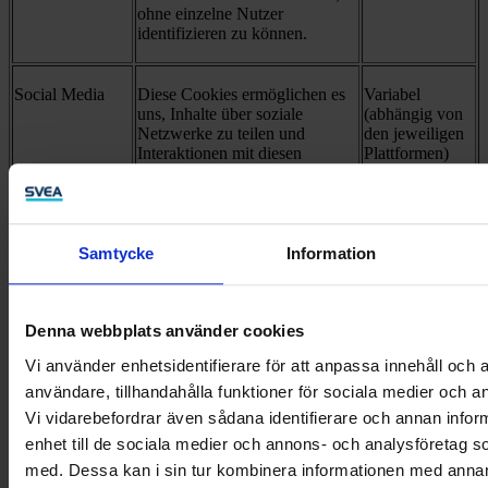
ohne einzelne Nutzer
identifizieren zu können.
Social Media
Diese Cookies ermöglichen es
Variabel
uns, Inhalte über soziale
(abhängig von
Netzwerke zu teilen und
den jeweiligen
Interaktionen mit diesen
Plattformen)
Inhalten nachzuverfolgen. Sie
helfen uns dabei, das
Engagement auf sozialen
Plattformen besser zu verstehen
und gezielte
Samtycke
Information
Marketingstrategien
umzusetzen.
Denna webbplats använder cookies
Hotjar wird verwendet, um das
Vi använder enhetsidentifierare för att anpassa innehåll och a
Nutzerverhalten auf unserer
Website durch Heatmaps und
användare, tillhandahålla funktioner för sociala medier och an
Umfragen zu analysieren. Dies
Vi vidarebefordrar även sådana identifierare och annan inform
hilft uns dabei, die
enhet till de sociala medier och annons- och analysföretag 
Benutzererfahrung zu
Hotjar
1 Jahr
optimieren und potenzielle
med. Dessa kan i sin tur kombinera informationen med anna