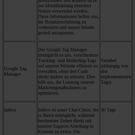
anonymisiert und können nicht
zur Identifizierung einzelner
Nutzer verwendet werden.
Diese Informationen helfen uns,
die Benutzererfahrung zu
verbessern und unsere Inhalte
gezielt anzupassen.
Der Google Tag Manager
ermöglicht es uns, verschiedene
Tracking- und Marketing-Tags
Variabel
auf unserer Website effizient zu
(abhängig von
Google Tag
verwalten, ohne den Code
den
Manager
direkt ändern zu müssen. Dies
implementierten
hilft uns, die Leistung unserer
Tags)
Marketingmaßnahmen zu
optimieren.
Imbox
Imbox ist unser Chat-Client, der
30 Tage
es Ihnen ermöglicht, während
bestimmter Zeiten direkt mit
unserer Support-Abteilung in
Kontakt zu treten. Die