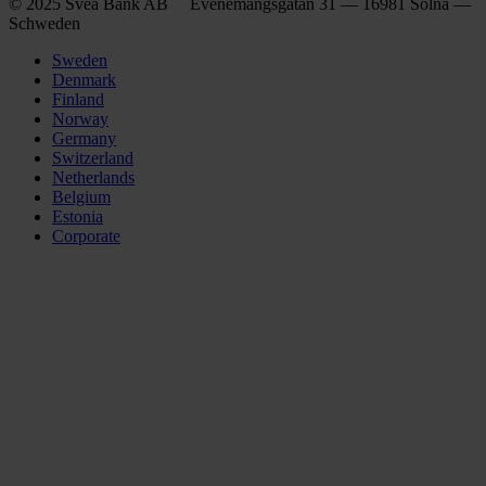
© 2025 Svea Bank AB Evenemangsgatan 31 — 16981 Solna —
Schweden
Sweden
Denmark
Finland
Norway
Germany
Switzerland
Netherlands
Belgium
Estonia
Corporate