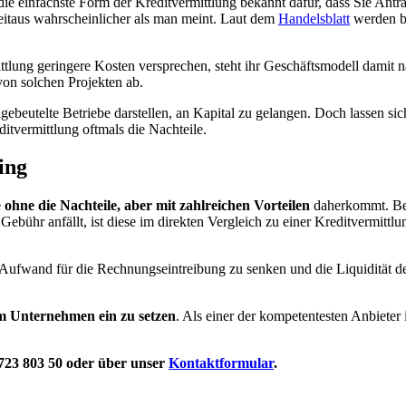
die einfachste Form der Kreditvermittlung bekannt dafür, dass Sie Antra
eitaus wahrscheinlicher als man meint. Laut dem
Handelsblatt
werden b
ttlung geringere Kosten versprechen, steht ihr Geschäftsmodell damit
von solchen Projekten ab.
ebeutelte Betriebe darstellen, an Kapital zu gelangen. Doch lassen si
ditvermittlung oftmals die Nachteile.
ing
e
ohne die Nachteile, aber mit zahlreichen Vorteilen
daherkommt. Bei
Gebühr anfällt, ist diese im direkten Vergleich zu einer Kreditvermitt
Aufwand für die Rechnungseintreibung zu senken und die Liquidität des
em Unternehmen
ein zu setzen
. Als einer der kompetentesten Anbiete
 723 803 50 oder über unser
Kontaktformular
.