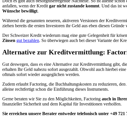
Doch es gibt auch besorgniserregende Nachteile. So ist alleine schon 
anfallen, wenn der Kredit
gar nicht zustande kommt
. Und das ist w
Wünsche bewilligt
.
Während die genannten neueren, aktiveren Versionen der Kreditvermi
ziehen bereits die ersten Investoren ihr Geld aus eben diesen Gründe 
Der Schweizer Kredit wiederum mag eine gute Gelegenheit für kriseng
Zinsen
gut bezahlen
. So überwiegen auch bei dieser Variante der Kre
Alternative zur Kreditvermittlung: Factor
Gut deswegen, dass es eine Alternative zur Kreditvermittlung gibt, di
erhalten Ihr Geld nahezu sofort ausgezahlt. Obwohl auch hierbei eine 
oftmals sofort wieder ausgeglichen werden.
Zudem erlaubt Factoring, die Buchhaltungskosten zu reduzieren, den 
alleine rechtfertigt schon die Einführung dieses Instruments.
Gerne beraten wir Sie zu den Möglichkeiten, Factoring
auch in Ihr
finanzieller Sicherheit und dem Kapital für Investitionen verholfen.
Sie erreichen unsere Berater entweder telefonisch unter +49 721