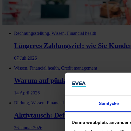
Rechnungsstellung, Wissen, Financial health
Längeres Zahlungsziel: wie Sie Kunden
07 Juli 2026
Wissen, Financial health, Credit management
Warum auf pünktlichen Zahlungseingan
14 April 2026
Bildung, Wissen, Financial health
Samtycke
Aktivtausch: Definition und Unterschi
Denna webbplats använder 
26 Januar 2026