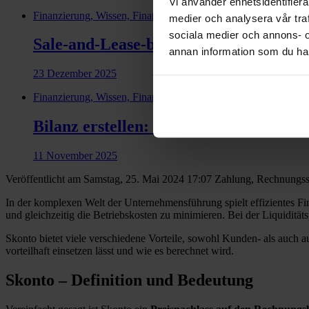
Vi använder enhetsidentifierar
Finanzierung, Wissen, Financial health
medier och analysera vår traf
sociala medier och annons- 
Sale-and-Lease-back Finanzierung: Die
annan information som du har 
23 Dezember 2025
Finanzierung, Wissen, Financial health
Bilanz erstellen: Wie geht das?
11 November 2025
Veröffentlicht am Samstag, 25. Mai 2024 17:07
Zahlung, Rechnungss
In der komplexen Welt der Unternehmensführung spielt effizientes Fi
und gleichzeitig die Betriebskosten zu minimieren. Bei der Liquidität
Skonto bietet viele verschiedene Vorteile, sowohl Kunden- als auch a
vorteilhaft einsetzen lässt und wie es berechnet wird.
Skonto – Definition und Bedeutung