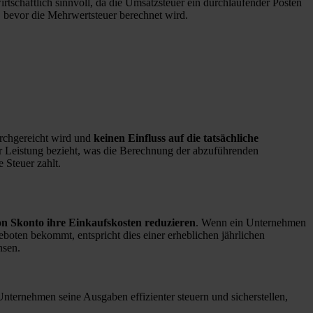
tschaftlich sinnvoll, da die Umsatzsteuer ein durchlaufender Posten
, bevor die Mehrwertsteuer berechnet wird.
urchgereicht wird und
keinen Einfluss auf die tatsächliche
r Leistung bezieht, was die Berechnung der abzuführenden
 Steuer zahlt.
n Skonto ihre Einkaufskosten reduzieren
. Wenn ein Unternehmen
oten bekommt, entspricht dies einer erheblichen jährlichen
nsen.
ernehmen seine Ausgaben effizienter steuern und sicherstellen,