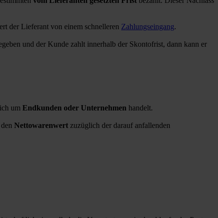
 bestimmten
vom Lieferanten gesetzten Frist
bezahlt. Dieser Nachlass
ert der Lieferant von einem schnelleren
Zahlungseingang
.
egeben und der Kunde zahlt innerhalb der Skontofrist, dann kann er
sich um
Endkunden oder Unternehmen
handelt.
t den
Nettowarenwert
zuzüglich der darauf anfallenden