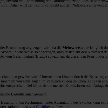
 obwohl die Endrechnung den Bruttobetrag zeigt. Dies ist betriebswir
 wird. Daher wird der Skonto oft direkt auf den Nettopreis angewendet
 oder Bruttobetrag abgezogen wird, da die
Mehrwertsteuer
lediglich d
Skonto üblicherweise so abgezogen, dass er sich auf den Nettowert de
o vom Gesamtbetrag (Brutto) abgezogen, da dieser den Preis inklusive
on Rechnungen gewährt wird. Unternehmen können durch die
Nutzung vo
innerhalb von zehn Tagen im Vergleich zu den üblichen 30 Tagen angeb
ins entsprechen, viel höher als die meisten Kreditzinsen oder Anlagezi
erische Liquiditätsmanagement:
e Bezahlung von Rechnungen unter Ausnutzung des Skontos kann ein Unt
einen stärkeren positiven
Cashflow
zu bewahren.