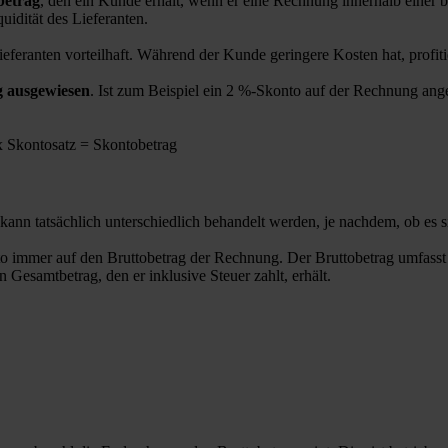
betrag
, den ein Kunde erhält, wenn er eine Rechnung innerhalb einer
uidität des Lieferanten.
eferanten vorteilhaft. Während der Kunde geringere Kosten hat, profiti
 ausgewiesen
. Ist zum Beispiel ein 2 %-Skonto auf der Rechnung ang
x Skontosatz = Skontobetrag
kann tatsächlich unterschiedlich behandelt werden, je nachdem, ob es 
o immer auf den Bruttobetrag der Rechnung. Der Bruttobetrag umfass
Gesamtbetrag, den er inklusive Steuer zahlt, erhält.