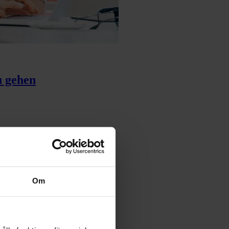
u gehen
gsverzug
Om