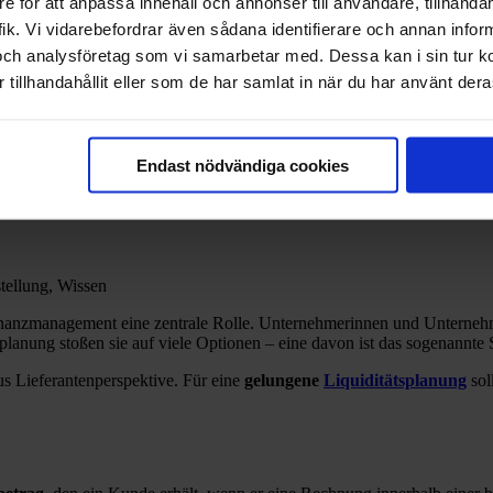
e för att anpassa innehåll och annonser till användare, tillhandah
ik. Vi vidarebefordrar även sådana identifierare och annan informa
och analysföretag som vi samarbetar med. Dessa kan i sin tur 
 Vor- und Nachteile
tillhandahållit eller som de har samlat in när du har använt deras
Endast nödvändiga cookies
tellung, Wissen
nanzmanagement eine zentrale Rolle. Unternehmerinnen und Unternehmer
splanung stoßen sie auf viele Optionen – eine davon ist das sogenannte
us Lieferantenperspektive. Für eine
gelungene
Liquiditätsplanung
sol