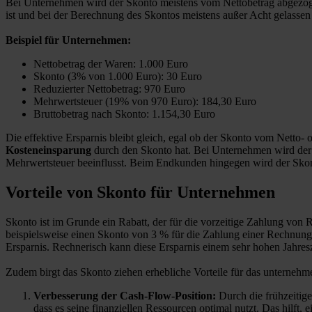
Bei Unternehmen wird der Skonto meistens vom Nettobetrag abgezogen,
ist und bei der Berechnung des Skontos meistens außer Acht gelassen
Beispiel für Unternehmen:
Nettobetrag der Waren: 1.000 Euro
Skonto (3% von 1.000 Euro): 30 Euro
Reduzierter Nettobetrag: 970 Euro
Mehrwertsteuer (19% von 970 Euro): 184,30 Euro
Bruttobetrag nach Skonto: 1.154,30 Euro
Die effektive Ersparnis bleibt gleich, egal ob der Skonto vom Netto-
Kosteneinsparung
durch den Skonto hat. Bei Unternehmen wird der 
Mehrwertsteuer beeinflusst. Beim Endkunden hingegen wird der Skont
Vorteile von Skonto für Unternehmen
Skonto ist im Grunde ein Rabatt, der für die vorzeitige Zahlung v
beispielsweise einen Skonto von 3 % für die Zahlung einer Rechnung 
Ersparnis. Rechnerisch kann diese Ersparnis einem sehr hohen Jahresz
Zudem birgt das Skonto ziehen erhebliche Vorteile für das unternehm
Verbesserung der Cash-Flow-Position:
Durch die frühzeitig
dass es seine finanziellen Ressourcen optimal nutzt. Das hilft, 