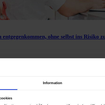
 entgegenkommen, ohne selbst ins Risiko z
g achten? 6 versteckte Kosten bei Zahlun
Information
ed zum Passivtausch
cookies