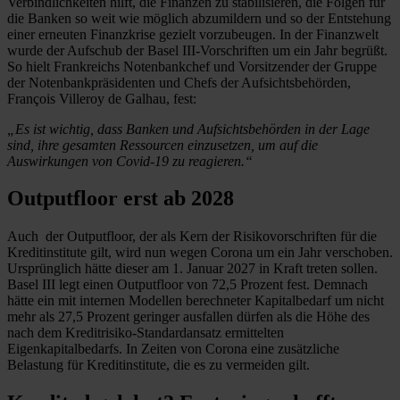
Verbindlichkeiten hilft, die Finanzen zu stabilisieren, die Folgen für
die Banken so weit wie möglich abzumildern und so der Entstehung
einer erneuten Finanzkrise gezielt vorzubeugen. In der Finanzwelt
wurde der Aufschub der Basel III-Vorschriften um ein Jahr begrüßt.
So hielt Frankreichs Notenbankchef und Vorsitzender der Gruppe
der Notenbankpräsidenten und Chefs der Aufsichtsbehörden,
François Villeroy de Galhau, fest:
„Es ist wichtig, dass Banken und Aufsichtsbehörden in der Lage
sind, ihre gesamten Ressourcen einzusetzen, um auf die
Auswirkungen von Covid-19 zu reagieren.“
Outputfloor erst ab 2028
Auch der Outputfloor, der als Kern der Risikovorschriften für die
Kreditinstitute gilt, wird nun wegen Corona um ein Jahr verschoben.
Ursprünglich hätte dieser am 1. Januar 2027 in Kraft treten sollen.
Basel III legt einen Outputfloor von 72,5 Prozent fest. Demnach
hätte ein mit internen Modellen berechneter Kapitalbedarf um nicht
mehr als 27,5 Prozent geringer ausfallen dürfen als die Höhe des
nach dem Kreditrisiko-Standardansatz ermittelten
Eigenkapitalbedarfs. In Zeiten von Corona eine zusätzliche
Belastung für Kreditinstitute, die es zu vermeiden gilt.