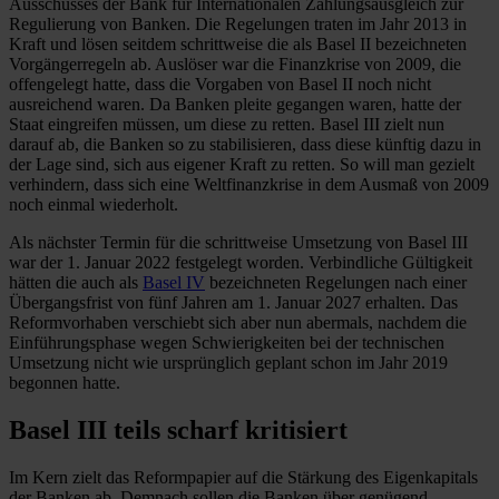
Ausschusses der Bank für Internationalen Zahlungsausgleich zur
Regulierung von Banken. Die Regelungen traten im Jahr 2013 in
Kraft und lösen seitdem schrittweise die als Basel II bezeichneten
Vorgängerregeln ab. Auslöser war die Finanzkrise von 2009, die
offengelegt hatte, dass die Vorgaben von Basel II noch nicht
ausreichend waren. Da Banken pleite gegangen waren, hatte der
Staat eingreifen müssen, um diese zu retten. Basel III zielt nun
darauf ab, die Banken so zu stabilisieren, dass diese künftig dazu in
der Lage sind, sich aus eigener Kraft zu retten. So will man gezielt
verhindern, dass sich eine Weltfinanzkrise in dem Ausmaß von 2009
noch einmal wiederholt.
Als nächster Termin für die schrittweise Umsetzung von Basel III
war der 1. Januar 2022 festgelegt worden. Verbindliche Gültigkeit
hätten die auch als
Basel IV
bezeichneten Regelungen nach einer
Übergangsfrist von fünf Jahren am 1. Januar 2027 erhalten. Das
Reformvorhaben verschiebt sich aber nun abermals, nachdem die
Einführungsphase wegen Schwierigkeiten bei der technischen
Umsetzung nicht wie ursprünglich geplant schon im Jahr 2019
begonnen hatte.
Basel III teils scharf kritisiert
Im Kern zielt das Reformpapier auf die Stärkung des Eigenkapitals
der Banken ab. Demnach sollen die Banken über genügend