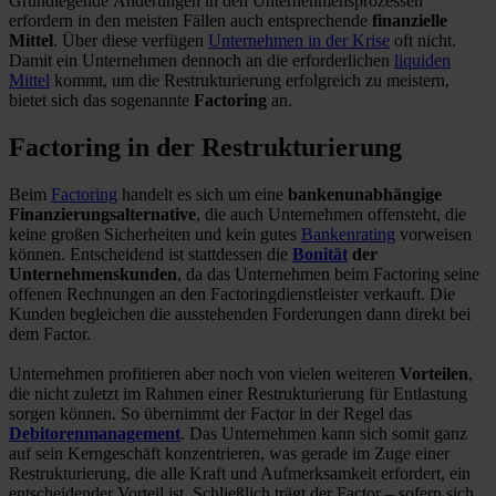
Grundlegende Änderungen in den Unternehmensprozessen
erfordern in den meisten Fällen auch entsprechende
finanzielle
Mittel
. Über diese verfügen
Unternehmen in der Krise
oft nicht.
Damit ein Unternehmen dennoch an die erforderlichen
liquiden
Mittel
kommt, um die Restrukturierung erfolgreich zu meistern,
bietet sich das sogenannte
Factoring
an.
Factoring in der Restrukturierung
Beim
Factoring
handelt es sich um eine
bankenunabhängige
Finanzierungsalternative
, die auch Unternehmen offensteht, die
keine großen Sicherheiten und kein gutes
Bankenrating
vorweisen
können. Entscheidend ist stattdessen die
Bonität
der
Unternehmenskunden
, da das Unternehmen beim Factoring seine
offenen Rechnungen an den Factoringdienstleister verkauft. Die
Kunden begleichen die ausstehenden Forderungen dann direkt bei
dem Factor.
Unternehmen profitieren aber noch von vielen weiteren
Vorteilen
,
die nicht zuletzt im Rahmen einer Restrukturierung für Entlastung
sorgen können. So übernimmt der Factor in der Regel das
Debitorenmanagement
. Das Unternehmen kann sich somit ganz
auf sein Kerngeschäft konzentrieren, was gerade im Zuge einer
Restrukturierung, die alle Kraft und Aufmerksamkeit erfordert, ein
entscheidender Vorteil ist. Schließlich trägt der Factor – sofern sich