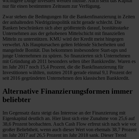
wichtigere Dinge investiert werden müsste. Auch steht das Kapital
nur für einen bestimmten Zeitraum zur Verfügung.
Zwar stehen die Bedingungen für die Bankenfinanzierung in Zeiten
der anhaltenden Niedrigzinspolitik nicht gerade schlecht. Die
Banken beschränken sich aber größtenteils darauf, bonitätsstarke
Unternehmen aus der gehobenen Mittelschicht mit finanziellen
Mitteln zu unterstützen. KMU wird der Kredit meist hingegen
verwehrt. Als Hauptursachen gelten fehlende Sicherheiten und
mangelnde Bonität. Das bekommen insbesondere Start-ups und
junge Unternehmen zu spüren. So finanzierten sich Unternehmen
mit Gründung ab 2011 besonders selten über Bankkredite. Waren es
im Jahr 2017 noch 15,4 Prozent, die die Bankfinanzierung für
Investitionen wählten, nutzten 2018 gerade einmal 9,1 Prozent der
seit 2016 gegründeten Unternehmen den klassischen Bankkredit.
Alternative Finanzierungsformen immer
beliebter
Im Gegensatz dazu steigt das Interesse an der Finanzierung mit
Eigenkapital deutlich an. Hier lässt sich eine Zunahme von 25,6 auf
38,6 Prozent beobachten. Auch Cash Flow erfreut sich nach wie vor
großer Beliebtheit, wenn auch dieser Wert von ehemals 38,7 Prozent
im Jahr 2017 auf 26,5 Prozent im Jahr 2018 sank. Dieser Trend