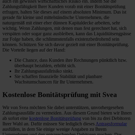
auch ein gewisses wirtschaftliches Risiko ein. Indem Sie die
Zahlungsfähigkeit Ihrer Kunden vorab mit einer Bonitätsprüfung
erfragen, halten Sie dieses auf einem absoluten Minimum. Das ist
gerade für kleine und mittelständische Unternehmen, die
naturgemäß mit einer eher dünnen Kapitaldecke arbeiten, sehr
wichtig. Wenn Zahlungen, mit denen man fest gerechnet hat, sich
verspäten oder sogar ganz ausbleiben, kann das Liquiditätsengpässe
zur Folge haben, die schlimmstenfalls existenzbedrohend sein
können. Schützen Sie sich davor gezielt mit einer Bonitätsprüfung.
Die Vorteile liegen auf der Hand:
Die Chance, dass Kunden ihre Rechnungen pünktlich bzw.
überhaupt bezahlen, erhöht sich.
Ihr Zahlungsausfallrisiko sinkt.
Sie schaffen finanzielle Stabilität und planbare
Wachstumschancen für Ihr Unternehmen.
Kostenlose Bonitätsprüfung mit Svea
Wir von Svea möchten Sie dabei unterstützen, unvorhergesehen
Zahlungsausfälle zu vermeiden. Aus diesem Grund bieten wir Ihnen
ab sofort eine
kostenlose Bonitätsprüfung
von bis zu drei Debitoren
Ihrer Wahl an. Dafür müssen Sie lediglich dieses
Antragsformular
ausfüllen, in dem Sie einige wenige Angaben zu Ihrem
Unternehmen und den entsprechenden Debitoren machen. Das