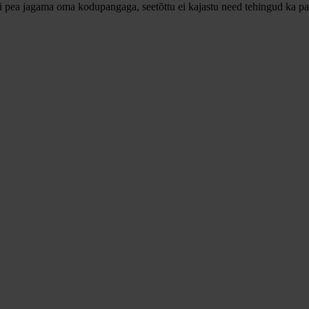
ei pea jagama oma kodupangaga, seetõttu ei kajastu need tehingud ka pa