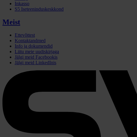
Inkasso
S5 Iseteeninduskeskkond
Meist
Ettevõttest
Kontaktandmed
Info ja dokumendid
Liitu meie uudiskirjaga
Jälgi meid Facebookis
Jälgi meid LinkedInis