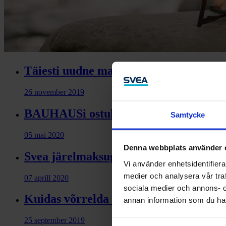
Täiesti uudne makselahendus e-poes o
26 november 2019
BAUHAUSi ostukontoga naudid suve m
Samtycke
05 mai 2020
Denna webbplats använder 
Svea järelmaksuga ostad robotniidukid
Vi använder enhetsidentifierar
medier och analysera vår traf
07 aprill 2020
sociala medier och annons- 
Kuidas võrrelda laenupakkumisi?
annan information som du har 
25 september 2019