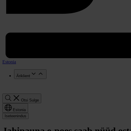
Estonia
Äriklient
Otsi
Otsi
Sulge
Estonia
Iseteenindus
Jahipauna e-poes saab nüüd ost