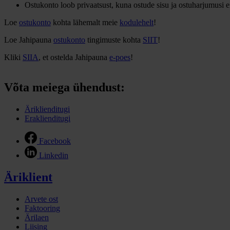
Ostukonto loob privaatsust, kuna ostude sisu ja ostuharjumusi 
Loe
ostukonto
kohta lähemalt meie
kodulehelt
!
Loe Jahipauna
ostukonto
tingimuste kohta
SIIT
!
Kliki
SIIA
, et ostelda Jahipauna
e-poes
!
Võta meiega ühendust:
Äriklienditugi
Eraklienditugi
Facebook
Linkedin
Äriklient
Arvete ost
Faktooring
Ärilaen
Liising