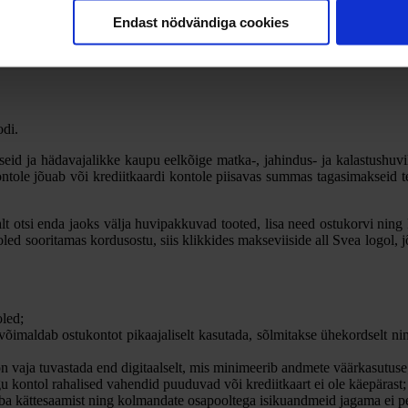
Endast nödvändiga cookies
odi.
d ja hädavajalikke kaupu eelkõige matka-, jahindus- ja kalastushuvilis
ontole jõuab või krediitkaardi kontole piisavas summas tagasimakseid
 otsi enda jaoks välja huvipakkuvad tooted, lisa need ostukorvi ning k
 oled sooritamas kordusostu, siis klikkides makseviiside all Svea logol
oled;
võimaldab ostukontot pikaajaliselt kasutada, sõlmitakse ühekordselt ni
 vaja tuvastada end digitaalselt, mis minimeerib andmete väärkasutuse
gu kontol rahalised vahendid puuduvad või krediitkaart ei ole käepärast;
ba kättesaamist ning kolmandate osapooltega isikuandmeid jagama ei p