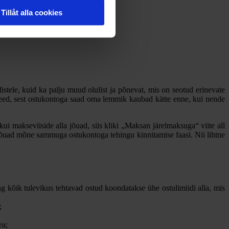
Tillåt alla cookies
tele, kuid ka palju muud olulist ja põnevat, mis on seotud erinevate
 teed, sest ostukontoga saad oma lemmik kaubad kätte enne, kui nende
ui makseviiside alla jõuad, siis kliki „Maksan järelmaksuga“ viite all
, jõuad mõne sammuga ostukontoga tehingu kinnitamise faasi. Nii lihtne
ng kõik tulevikus tehtavad ostud koondatakse ühe ostulimiidi alla, mis
;
ea;