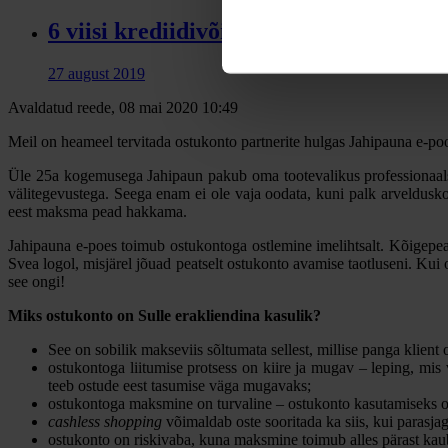
6 viisi krediidivõime parandamiseks
27 august 2019
Avaldatud reede, 08 mai 2020 10:49
Meil on heameel tervitada ostukonto partnerite hulgas Jahipauna e-po
Üle 25a kogemusega Jahipaun pakub oma tootevalikus professionaalsei
välitegevustega. Seega enam ei ole vaja oodata, kuni palk arveldusk
eest maksma pead hakkama.
Jahipauna e-poes toimub ostukontoga ostlemine imelihtsalt. Kõigepealt
Svea logol, misjärel jõuad peatselt ostukonto avamise taotluseni. Kui
see ongi!
Miks ostukonto on Sulle erakliendina kasulik?
See on sobilik makseviis sõltumata sellest, millise panga klient 
ostukontoga liitumise protsess on kiire ja mugav – leping, mis 
teeb ostude eest tasumise väga mugavaks;
ostukontoga maksmine on turvaline – ostukonto kasutamiseks on
cashless shopping
võimaldab oste sooritada ka siis, kui parasja
ostukonto on riskivaba, kuna maksmine toimub alles pärast kau