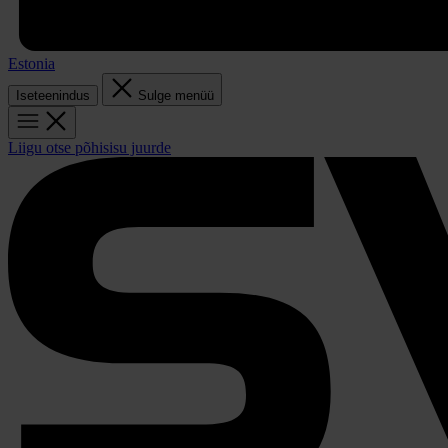
Estonia
Iseteenindus
Sulge menüü
Liigu otse põhisisu juurde