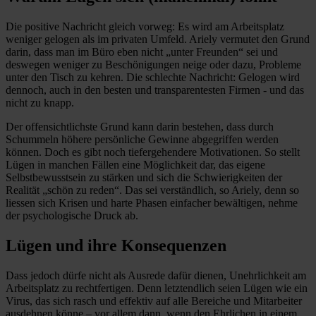
Die positive Nachricht gleich vorweg: Es wird am Arbeitsplatz
weniger gelogen als im privaten Umfeld. Ariely vermutet den Grund
darin, dass man im Büro eben nicht „unter Freunden“ sei und
deswegen weniger zu Beschönigungen neige oder dazu, Probleme
unter den Tisch zu kehren. Die schlechte Nachricht: Gelogen wird
dennoch, auch in den besten und transparentesten Firmen - und das
nicht zu knapp.
Der offensichtlichste Grund kann darin bestehen, dass durch
Schummeln höhere persönliche Gewinne abgegriffen werden
können. Doch es gibt noch tiefergehendere Motivationen. So stellt
Lügen in manchen Fällen eine Möglichkeit dar, das eigene
Selbstbewusstsein zu stärken und sich die Schwierigkeiten der
Realität „schön zu reden“. Das sei verständlich, so Ariely, denn so
liessen sich Krisen und harte Phasen einfacher bewältigen, nehme
der psychologische Druck ab.
Lügen und ihre Konsequenzen
Dass jedoch dürfe nicht als Ausrede dafür dienen, Unehrlichkeit am
Arbeitsplatz zu rechtfertigen. Denn letztendlich seien Lügen wie ein
Virus, das sich rasch und effektiv auf alle Bereiche und Mitarbeiter
ausdehnen könne – vor allem dann, wenn den Ehrlichen in einem