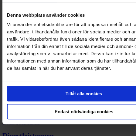
Dienstleistungen oder wünschen Sie eine
unverbindliche Beratung?
Denna webbplats använder cookies
Nutzen Sie unseren Rückrufservice
Vi använder enhetsidentifierare för att anpassa innehåll och a
Rufen Sie uns an
+43 720 512 015
användare, tillhandahålla funktioner för sociala medier och a
Oder schreiben Sie eine E-Mail an
beratung@svea.com
trafik. Vi vidarebefordrar även sådana identifierare och anna
Ihre Ziele sind unsere Ziele
information från din enhet till de sociala medier och annons- 
analysföretag som vi samarbetar med. Dessa kan i sin tur 
Wir unterstützen seit 30 Jahren Unternehmen dabei, Liquidität zu
informationen med annan information som du har tillhandahåll
schaffen und ihre Ziele zu realisieren – weil wir an die Träume der
de har samlat in när du har använt deras tjänster.
Unternehmer glauben.
Erfahren Sie mehr über Svea
Kontaktieren Sie uns
Tillåt alla cookies
Haben Sie Fragen zu unseren Dienstleistungen? Unsere Berater
Endast nödvändiga cookies
helfen Ihnen gerne weiter.
Kontakt aufnehmen
Dienstleistungen