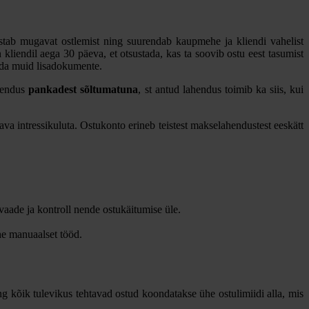
stab mugavat ostlemist ning suurendab kaupmehe ja kliendi vahelist
n kliendil aega 30 päeva, et otsustada, kas ta soovib ostu eest tasumist
tada muid lisadokumente.
ahendus
pankadest sõltumatuna
, st antud lahendus toimib ka siis, kui
va intressikuluta. Ostukonto erineb teistest makselahendustest eeskätt
aade ja kontroll nende ostukäitumise üle.
he manuaalset tööd.
ng kõik tulevikus tehtavad ostud koondatakse ühe ostulimiidi alla, mis