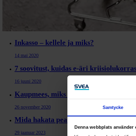
Inkasso – kellele ja miks?
14 mai 2020
7 soovitust, kuidas e-äri kriisiolukorr
16 juuni 2020
Kaupmees, miks klient Sinu e-poest ei 
26 november 2020
Samtycke
Mida hakata peale korteriühistu võlgn
Denna webbplats använder 
29 jaanuar 2023