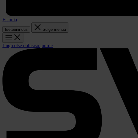
Estonia
Iseteenindus
Sulge menüü
Liigu otse põhisisu juurde