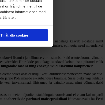
ålla funktioner för sociala
tion från din enhet till de
kombinera informationen med
 tjänster.
Tillåt alla cookies
rulises majandusolukorras, kus iga nädalaga kasvab e-ostude maht
st oma äri e-kanalite parimasse toimimisse, et muuta need nii enda kui
tukorvi lisamist ja tellimuse vormistamist, kuid ostuteekonna viimane
 võrreldes lähiriikide praktikaga saadaval kohati üsna piiratud valik
vi hülgamise määra ning ebavajalikud lisakulud kaupmehele
.
s oleme selles osas eeskujulikest lähiriikidest mõnevõrra maha jäänud.
õuda järele Põhjamaade e-kaubanduse buumile. Sisse oleks vaja lülitada
ile veel turvalisemad, lihtsamad ja paindlikumad ning võimaldaksid
tas mitmete miljonite ostutehingute vormistamisel enam kui miljardi
te naaberriikide parimad maksepraktikad
kättesaadavaks ka Eesti