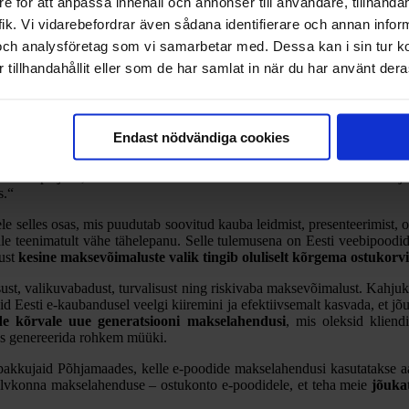
e för att anpassa innehåll och annonser till användare, tillhandah
ik. Vi vidarebefordrar även sådana identifierare och annan informa
duses ei tasu alahinnata
och analysföretag som vi samarbetar med. Dessa kan i sin tur 
tillhandahållit eller som de har samlat in när du har använt deras
nagi varem.
Endast nödvändiga cookies
 Ka
E-kaubanduse Liidu juht Tõnu Väät
tõdeb, et „praeguses kee
 e-kauplejatel, kes on varasemalt või investeerivad käesoleval hetkel ju
s.“
 selles osas, mis puudutab soovitud kauba leidmist, presenteerimist, os
le teenimatult vähe tähelepanu. Selle tulemusena on Eesti veebipoodides
ust
kesine maksevõimaluste valik tingib oluliselt kõrgema ostukor
sust, valikuvabadust, turvalisust ning riskivaba maksevõimalust. Kahjuk
sid Eesti e-kaubandusel veelgi kiiremini ja efektiivsemalt kasvada, et j
tide kõrvale uue generatsiooni makselahendusi
, mis oleksid kliend
es genereerida rohkem müüki.
akkujaid Põhjamaades, kelle e-poodide makselahendusi kasutatakse aas
 põlvkonna makselahenduse – ostukonto e-poodidele, et teha meie
jõuka