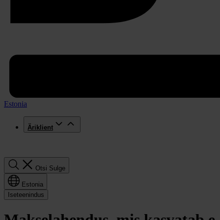
Estonia
Äriklient
Otsi
Otsi
Sulge
Estonia
Iseteenindus
Makselahendus, mis kasvatab e-