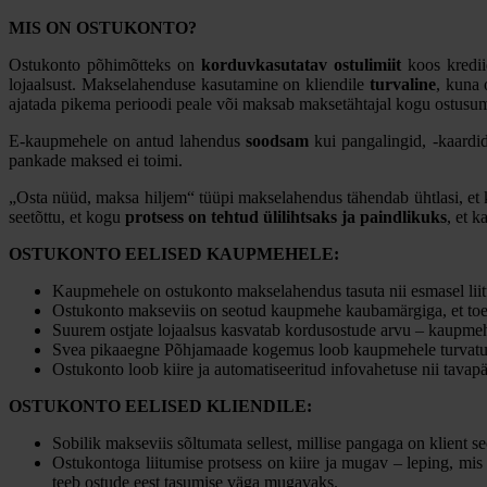
MIS ON OSTUKONTO?
Ostukonto põhimõtteks on
korduvkasutatav ostulimiit
koos kredii
lojaalsust. Makselahenduse kasutamine on kliendile
turvaline
, kuna 
ajatada pikema perioodi peale või maksab maksetähtajal kogu ostusumm
E-kaupmehele on antud lahendus
soodsam
kui pangalingid, -kaardi
pankade maksed ei toimi.
„Osta nüüd, maksa hiljem“ tüüpi makselahendus tähendab ühtlasi, et kl
seetõttu, et kogu
protsess on tehtud ülilihtsaks ja paindlikuks
, et 
OSTUKONTO EELISED KAUPMEHELE:
Kaupmehele on ostukonto makselahendus tasuta nii esmasel liitu
Ostukonto makseviis on seotud kaupmehe kaubamärgiga, et toet
Suurem ostjate lojaalsus kasvatab kordusostude arvu – kaupmehe
Svea pikaaegne Põhjamaade kogemus loob kaupmehele turvatun
Ostukonto loob kiire ja automatiseeritud infovahetuse nii tavap
OSTUKONTO EELISED KLIENDILE:
Sobilik makseviis sõltumata sellest, millise pangaga on klient s
Ostukontoga liitumise protsess on kiire ja mugav – leping, mis 
teeb ostude eest tasumise väga mugavaks.