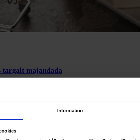
as targalt majandada
osta?
Information
ikega?
cookies