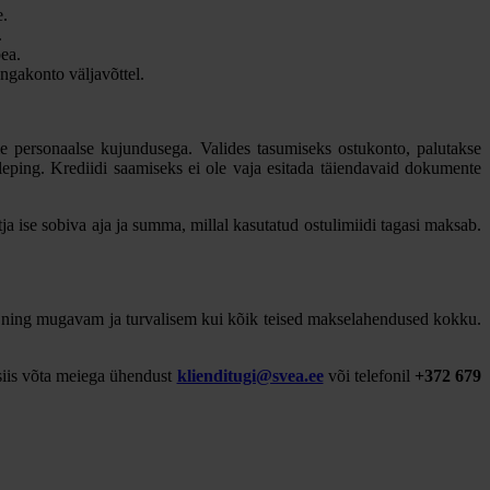
e.
.
ea.
ngakonto väljavõttel.
e personaalse kujundusega. Valides tasumiseks ostukonto, palutakse
leping. Krediidi saamiseks ei ole vaja esitada täiendavaid dokumente
ja ise sobiva aja ja summa, millal kasutatud ostulimiidi tagasi maksab.
 ning mugavam ja turvalisem kui kõik teised makselahendused kokku.
siis võta meiega ühendust
klienditugi@svea.ee
või telefonil
+372 679