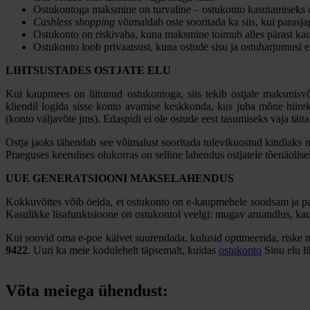
Ostukontoga maksmine on turvaline – ostukonto kasutamiseks on
Cashless shopping
võimaldab oste sooritada ka siis, kui parasja
Ostukonto on riskivaba, kuna maksmine toimub alles pärast ka
Ostukonto loob privaatsust, kuna ostude sisu ja ostuharjumusi 
LIHTSUSTADES OSTJATE ELU
Kui kaupmees on liitunud ostukontoga, siis tekib ostjale maksmisv
kliendil logida sisse konto avamise keskkonda, kus juba mõne hiirek
(konto väljavõte jms). Edaspidi ei ole ostude eest tasumiseks vaja täi
Ostja jaoks tähendab see võimalust sooritada tulevikuostud kindlaks mä
Praeguses keerulises olukorras on selline lahendus ostjatele tõenäolise
UUE GENERATSIOONI MAKSELAHENDUS
Kokkuvõttes võib öelda, et ostukonto on e-kaupmehele soodsam ja p
Kasulikke lisafunktsioone on ostukontol veelgi: mugav aruandlus, k
Kui soovid oma e-poe käivet suurendada, kulusid optimeerida, riske 
9422
. Uuri ka meie kodulehelt täpsemalt, kuidas
ostukonto
Sinu elu l
Võta meiega ühendust: