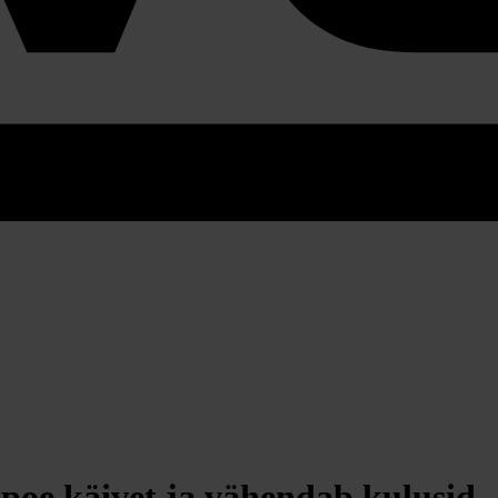
poe käivet ja vähendab kulusid