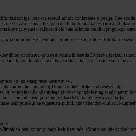
difunktsiooniga, mis on seotud ainult konkreetse e-poega. See soodu
ostu eest saab tasuda alles pärast tellitud kauba kättesaamist. Ühtlasi o
a korraga tagasi – selleks ei ole vaja sõlmida eraldi lepingut ega esi
d jm, kuna puuduvad tehingu- ja liitumistasud, ühtlasi toimib maksel
iendil on sooritatud ostu eest võimalik tasuda 30 päeva jooksul täienda
kasvatada klientide lojaalsust ning soodustada kordusostude sooritamist.
misel kui ka edaspidisel kasutamisel.
ada kaupmehe kaubamärgi kinnistumist tarbija teadvuses veelgi.
l on võimalus olla klientidega pidevas kontaktis ning saada parem ülev
net – kaupade ostuga seotud makseriskid katab teenusepakkuja.
äraste tehingute kui ka tagastuste puhul, mis vähendab oluliselt kaupme
eotud.
võimaldab ostukontot pikaajaliselt kasutada, sõlmitakse ühekordselt ni