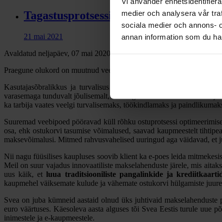
Vi använder enhetsidentifierar
medier och analysera vår traf
Tagastusprotsessi osatähtsust e-kauban
sociala medier och annons- 
21 mai 2021
annan information som du har 
Avaldatud neljapäev, 07 mai 2020 16:54
Praegune olukord on muutnud veebipoed tarbijale olulisemaks kui ku
Kasutajasõbralikkus ja turvalisus mängivad siinkohal olulist rolli.
varasemaga tunduvalt jõulisemalt, on kõige rohkem võimalik võita just
ka tarbija vaates veelgi turvalisemaks, töökindlamaks ja paindlikumak
Suuremad veebipoed pööravad küll rõhku ostuprotsessi optimeerimisele
osa, ehk ostukorvi tasumise võimalused, saavad kaupmeestelt tihtipea
maksevõimalusi. Mitmed rahvusvahelised uuringud aga väidavad, et j
Nii nagu füüsilises kaupluses soovib klient ka e-poes leida mitmekesi
Meil on suur vajadus innovaatiliste makselahenduste järele, mis aitak
uus käik, et
luua traditsiooniliste pangalinkide ja krediitkaar
kaupmehel väiksemate kulude ja vähemate ostukorvi hülgamiste juur
Svea on juba kümneid aastaid olnud üks juhtivaid makselahenduste p
euro väärtuses. Käesoleva aasta alguses tõi Svea Eestis turule uue
inimestele ja e-kaupmeestele.