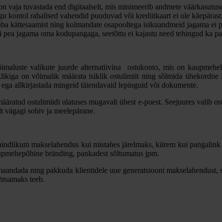
 vaja tuvastada end digitaalselt, mis minimeerib andmete väärkasutus
gu kontol rahalised vahendid puuduvad või krediitkaart ei ole käepärast
uba kättesaamist ning kolmandate osapooltega isikuandmeid jagama ei p
ei pea jagama oma kodupangaga, seetõttu ei kajastu need tehingud ka pa
õimaluste valikute juurde alternatiivina ostukonto, mis on kaupmehel
likiga on võimalik määrata isiklik ostulimiit ning sõlmida ühekordne 
ta ega allkirjastada mingeid täiendavaid lepinguid või dokumente.
äratud ostulimiidi ulatuses mugavalt ühest e-poest. Seejuures valib ost
lt vägagi sobiv ja meelepärane.
aindlikum makselahendus kui mistahes järelmaks, kiirem kui pangalink
aupmehepõhine bränding, pankadest sõltumatus jpm.
maandada ning pakkuda klientidele uue generatsiooni makselahendust, 
ihtsamaks teeb.