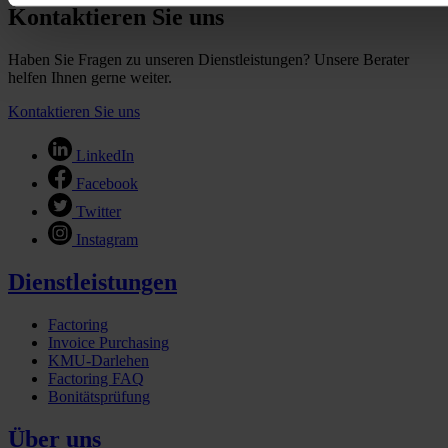
Kontaktieren Sie uns
Haben Sie Fragen zu unseren Dienstleistungen? Unsere Berater
helfen Ihnen gerne weiter.
Kontaktieren Sie uns
LinkedIn
Facebook
Twitter
Instagram
Dienstleistungen
Factoring
Invoice Purchasing
KMU-Darlehen
Factoring FAQ
Bonitätsprüfung
Über uns