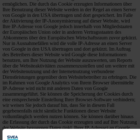
ermöglichen. Die durch das Cookie erzeugten Informationen über
Ihre Benutzung dieser Website werden in der Regel an einen Server
von Google in den USA übertragen und dort gespeichert. Im Falle
der Aktivierung der IP-Anonymisierung auf dieser Website, wird
Ihre IP-Adresse von Google jedoch innerhalb von Mitgliedstaaten
der Europäischen Union oder in anderen Vertragsstaaten des
Abkommens über den Europäischen Wirtschaftsraum zuvor gekürzt.
Nur in Ausnahmefällen wird die volle IP-Adresse an einen Server
von Google in den USA übertragen und dort gekürzt. Im Auftrag
des Betreibers dieser Website wird Google diese Informationen
benutzen, um Ihre Nutzung der Website auszuwerten, um Reports
über die Websiteaktivitäten zusammenzustellen und um weitere mit
der Websitenutzung und der Internetnutzung verbundene
Dienstleistungen gegenüber dem Websitebetreiber zu erbringen. Die
im Rahmen von Google Analytics von Ihrem Browser übermittelte
IP-Adresse wird nicht mit anderen Daten von Google
zusammengeführt. Sie können die Speicherung der Cookies durch
eine entsprechende Einstellung Ihrer Browser-Software verhindern;
wir weisen Sie jedoch darauf hin, dass Sie in diesem Fall
gegebenenfalls nicht sämtliche Funktionen dieser Website
vollumfänglich werden nutzen können. Sie können darüber hinaus
die Erfassung der durch das Cookie erzeugten und auf Ihre Nutzung
der Website bezogenen Daten (inkl. Ihrer IP-Adresse) an Google
sowie die Verarbeitung dieser Daten durch Google verhindern,
indem Sie das unter dem folgenden Link