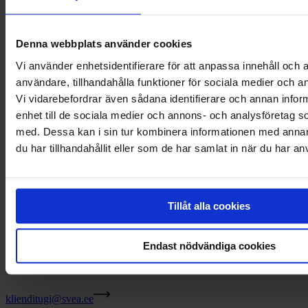
Väikelaenu tüüptingimused:
Krediidi kulukuse määr on 17,96% järgmistel näidistingimustel:
laenusumma 5000 €, fikseeritud intress 13,90% laenujäägilt aastas,
Denna webbplats använder cookies
lepingutasu 75 €, haldustasu 3,90 € kuus, tähtaeg 36 kuud, tasumine
igakuiste annuiteetmaksetena, maksete kogusumma 6344,40 €.
Vi använder enhetsidentifierare för att anpassa innehåll och a
användare, tillhandahålla funktioner för sociala medier och an
Sind huvitab autolaen?
Vi vidarebefordrar även sådana identifierare och annan inform
enhet till de sociala medier och annons- och analysföretag 
Vaata autolaenu tingimusi siin
med. Dessa kan i sin tur kombinera informationen med anna
Sind huvitab remondilaen?
du har tillhandahållit eller som de har samlat in när du har an
Vaata remondilaenu tingimusi siin
Eraklienditeeninduse kontaktid
Tillåt alla cookies
Võta meiega julgelt ühendust
Endast nödvändiga cookies
E-kiri
klienditugi@svea.ee