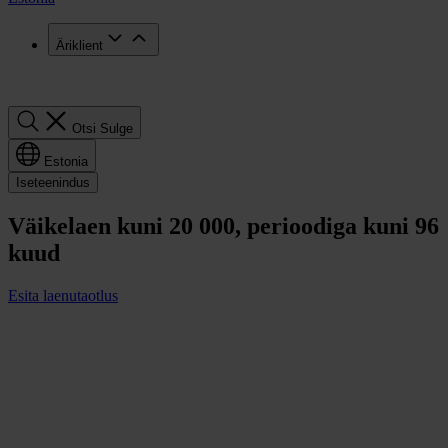
Äriklient
Otsi
Otsi
Sulge
Estonia
Iseteenindus
Väikelaen kuni 20 000, perioodiga kuni 96
kuud
Esita laenutaotlus