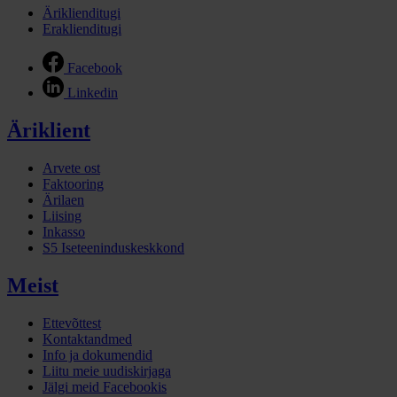
Äriklienditugi
Eraklienditugi
Facebook
Linkedin
Äriklient
Arvete ost
Faktooring
Ärilaen
Liising
Inkasso
S5 Iseteeninduskeskkond
Meist
Ettevõttest
Kontaktandmed
Info ja dokumendid
Liitu meie uudiskirjaga
Jälgi meid Facebookis