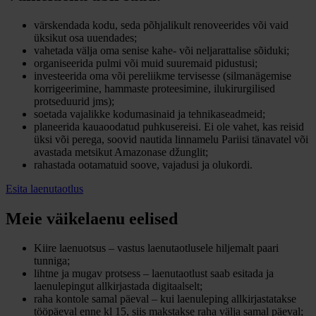
värskendada kodu, seda põhjalikult renoveerides või vaid
üksikut osa uuendades;
vahetada välja oma senise kahe- või neljarattalise sõiduki;
organiseerida pulmi või muid suuremaid pidustusi;
investeerida oma või pereliikme tervisesse (silmanägemise
korrigeerimine, hammaste proteesimine, ilukirurgilised
protseduurid jms);
soetada vajalikke kodumasinaid ja tehnikaseadmeid;
planeerida kauaoodatud puhkusereisi. Ei ole vahet, kas reisid
üksi või perega, soovid nautida linnamelu Pariisi tänavatel või
avastada metsikut Amazonase džunglit;
rahastada ootamatuid soove, vajadusi ja olukordi.
Esita laenutaotlus
Meie väikelaenu eelised
Kiire laenuotsus – vastus laenutaotlusele hiljemalt paari
tunniga;
lihtne ja mugav protsess – laenutaotlust saab esitada ja
laenulepingut allkirjastada digitaalselt;
raha kontole samal päeval – kui laenuleping allkirjastatakse
tööpäeval enne kl 15, siis makstakse raha välja samal päeval;