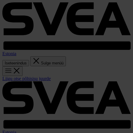
Estonia
Iseteenindus
Sulge menüü
Liigu otse põhisisu juurde
Estonia