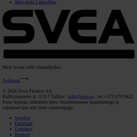
Jälgi meid LinkedInis
Meie teeme selle võimalikuks!
Äriklient
© 2026 Svea Finance AS
Hallivanamehe 4, 11317 Tallinn /
info@svea.ee
/ tel +372 679 9422
Enne lepingu sõlmimist tutvu finantsteenuste tingimustega ja
vajadusel pea nõu meie asjatundjaga.
Sweden
Denmark
Germany
Norway