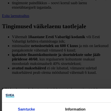
tingimuste paindlikkus – soovi korral saab laenu
ennetähtaegselt tagastada.
Esita laenutoaltus
Tingimused väikelaenu taotlejale
Vähemalt
18aastane Eesti Vabariigi kodanik
või Eesti
Vabariigi kehtiva elamisloaga isik;
minimaalne
netosissetulek
on
600 € kuus
ja mis on laekunud
pangakontole vähemalt viimased 6 kuud;
igakuiste finantskohustuste ja sissetulekute suhe jääb
piiridesse 40/60
, kus regulaarsete kohustuste osakaal
moodustab maksimaalselt 40% sissetulekust;
avatud maksehäired
ei ole lubatud, viimasest suletud
maksehäirest peab olema möödunud vähemalt 6 kuud.
NB! Iga laen on kohustus, mis tuleb tagastada, seepärast tuleb
laenuotsus põhjalikult läbi kaaluda. Finantsteenuse pakkuja on Svea
Finance AS. Enne lepingu sõlmimist tutvu teenuse tingimustega
svea.ee
, vajadusel konsulteeri meie spetsialistiga.
Samtycke
Information