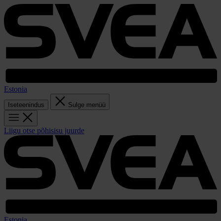
Estonia
Iseteenindus
Sulge menüü
Liigu otse põhisisu juurde
Estonia