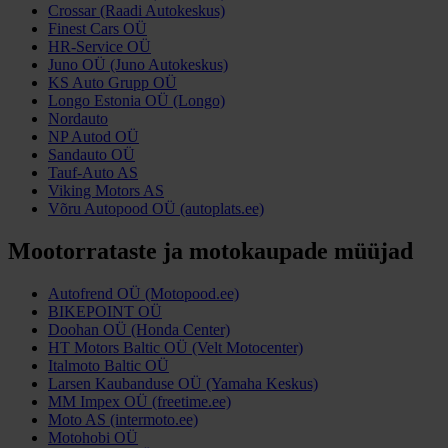
Crossar (Raadi Autokeskus)
Finest Cars OÜ
HR-Service OÜ
Juno OÜ (Juno Autokeskus)
KS Auto Grupp OÜ
Longo Estonia OÜ (Longo)
Nordauto
NP Autod OÜ
Sandauto OÜ
Tauf-Auto AS
Viking Motors AS
Võru Autopood OÜ (autoplats.ee)
Mootorrataste ja motokaupade müüjad
Autofrend OÜ (Motopood.ee)
BIKEPOINT OÜ
Doohan OÜ (Honda Center)
HT Motors Baltic OÜ (Velt Motocenter)
Italmoto Baltic OÜ
Larsen Kaubanduse OÜ (Yamaha Keskus)
MM Impex OÜ (freetime.ee)
Moto AS (intermoto.ee)
Motohobi OÜ