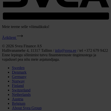
Meie teeme selle võimalikuks!
Äriklient
© 2026 Svea Finance AS
Hallivanamehe 4, 11317 Tallinn /
info@svea.ee
/ tel +372 679 9422
Enne lepingu sõlmimist tutvu finantsteenuste tingimustega ja
vajadusel pea nõu meie asjatundjaga.
Sweden
Denmark
Germany
Norway
Finland
Switzerland
Netherlands
Austria
Belgium
About Svea Group