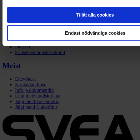
Äriklient
Tillåt alla cookies
Arvete ost
Faktooring
Endast nödvändiga cookies
Ärilaen
Liising
Inkasso
S5 Iseteeninduskeskkond
Meist
Ettevõttest
Kontaktandmed
Info ja dokumendid
Liitu meie uudiskirjaga
Jälgi meid Facebookis
Jälgi meid LinkedInis