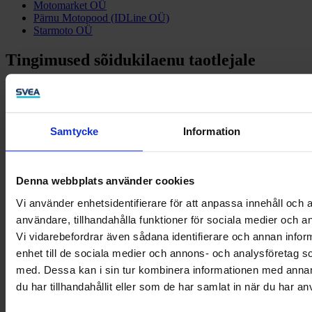
Motomarket OÜ
Pärnu Motopood (IDLine OÜ)
Starmoto OÜ
Tingimused sõidukilaenu taotlejale
Taotleja peab olema vähemalt 18aastane Eesti Vabariigi
kodanik või Eesti Vabariigi kehtiva elamisloaga isik;
Taotleja minimaalne netosissetulek peab olema 250 € kuus,
Samtycke
Information
mis on laekunud pangakontole vähemalt viimased 6 kuud;
Taotlejal ei tohi olla avatud maksehäireid ning viimasest
suletud maksehäirest peab olema möödunud vähemalt 6 kuud.
Denna webbplats använder cookies
Vi använder enhetsidentifierare för att anpassa innehåll och a
Võta meiega ühendust:
användare, tillhandahålla funktioner för sociala medier och an
Vi vidarebefordrar även sådana identifierare och annan inform
Äriklienditugi
enhet till de sociala medier och annons- och analysföretag 
Eraklienditugi
med. Dessa kan i sin tur kombinera informationen med anna
du har tillhandahållit eller som de har samlat in när du har an
Facebook
Linkedin