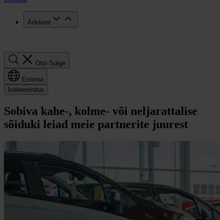
Äriklient
Otsi
Otsi
Sulge
Estonia
Iseteenindus
Sobiva kahe-, kolme- või neljarattalise
sõiduki leiad meie partnerite juurest