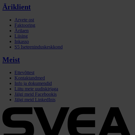
Äriklient
Arvete ost
Faktooring
Ärilaen
Liising
Inkasso
S5 Iseteeninduskeskkond
Meist
Ettevõttest
Kontaktandmed
Info ja dokumendid
Liitu meie uudiskirjaga
Jälgi meid Facebookis
Jälgi meid LinkedInis