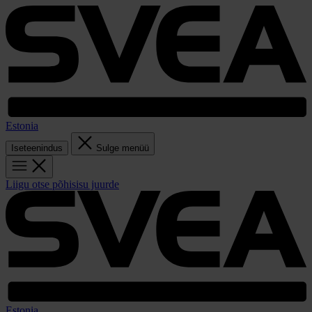
Estonia
Iseteenindus
Sulge menüü
Liigu otse põhisisu juurde
Estonia