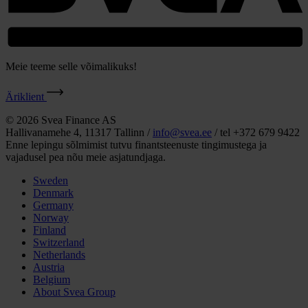
Meie teeme selle võimalikuks!
Äriklient
© 2026 Svea Finance AS
Hallivanamehe 4, 11317 Tallinn /
info@svea.ee
/ tel +372 679 9422
Enne lepingu sõlmimist tutvu finantsteenuste tingimustega ja
vajadusel pea nõu meie asjatundjaga.
Sweden
Denmark
Germany
Norway
Finland
Switzerland
Netherlands
Austria
Belgium
About Svea Group