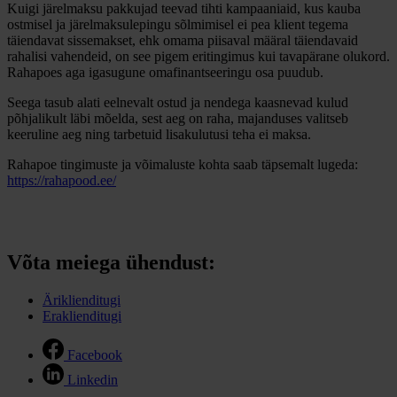
Kuigi järelmaksu pakkujad teevad tihti kampaaniaid, kus kauba
ostmisel ja järelmaksulepingu sõlmimisel ei pea klient tegema
täiendavat sissemakset, ehk omama piisaval määral täiendavaid
rahalisi vahendeid, on see pigem eritingimus kui tavapärane olukord.
Rahapoes aga igasugune omafinantseeringu osa puudub.
Seega tasub alati eelnevalt ostud ja nendega kaasnevad kulud
põhjalikult läbi mõelda, sest aeg on raha, majanduses valitseb
keeruline aeg ning tarbetuid lisakulutusi teha ei maksa.
Rahapoe tingimuste ja võimaluste kohta saab täpsemalt lugeda:
https://rahapood.ee/
Võta meiega ühendust:
Äriklienditugi
Eraklienditugi
Facebook
Linkedin