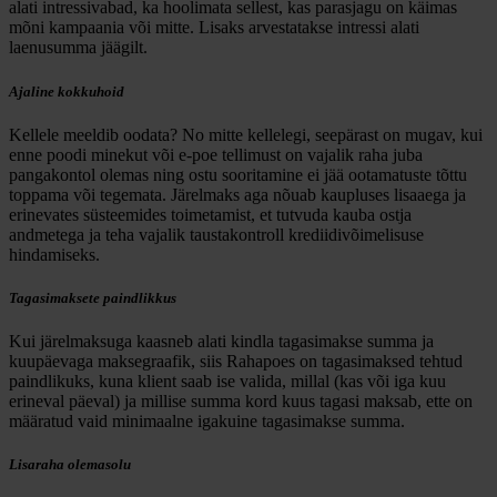
alati intressivabad, ka hoolimata sellest, kas parasjagu on käimas
mõni kampaania või mitte. Lisaks arvestatakse intressi alati
laenusumma jäägilt.
Ajaline kokkuhoid
Kellele meeldib oodata? No mitte kellelegi, seepärast on mugav, kui
enne poodi minekut või e-poe tellimust on vajalik raha juba
pangakontol olemas ning ostu sooritamine ei jää ootamatuste tõttu
toppama või tegemata. Järelmaks aga nõuab kaupluses lisaaega ja
erinevates süsteemides toimetamist, et tutvuda kauba ostja
andmetega ja teha vajalik taustakontroll krediidivõimelisuse
hindamiseks.
Tagasimaksete paindlikkus
Kui järelmaksuga kaasneb alati kindla tagasimakse summa ja
kuupäevaga maksegraafik, siis Rahapoes on tagasimaksed tehtud
paindlikuks, kuna klient saab ise valida, millal (kas või iga kuu
erineval päeval) ja millise summa kord kuus tagasi maksab, ette on
määratud vaid minimaalne igakuine tagasimakse summa.
Lisaraha olemasolu