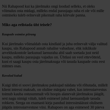
Nii Rahapood kui ka järelmaks ongi loodud selleks, et oleks
võimalus osta midagi, milleks endal parasjagu raha ei ole või mille
ostmiseks tuleb eelnevalt pikemalt raha kõrvale panna.
Miks aga eelistada üht teisele?
Kaupade ostmise piirang
Kui järelmaks võimaldab osta kindlaid ja juba eelnevalt välja valitud
kaupu, siis Rahapood annab rahalise vabaduse, ehk isiklikule
arvelduskontole laekunud laenuraha abil saab soetada just neid
kaupu, milleks parasjagu vajadus on. Ühtlasi on veel ettevõtteid,
kust ei saagi kaupu osta järelmaksuga või tasuda kaupade ostu eest
mitmes osas.
Kavalad kulud
Kuigi tihti ei soovi järelmaksu pakkujad näidata või rõhutada, millelt
klient intressi maksab, on oluline märgata vahet, kas intressiarvestus
toimub kauba ostusummalt või hoopis alanevalt järelmaksu jäägilt,
sest nagu nimigi viitab, tuleb esimesel juhul laenuandjale tasuda
rohkem. Seega on enamasti kirja pandud intressimäärast olulisem
jälgida intressiarvestuse viisi. Rahapoes on aga esimesed 30 päeva