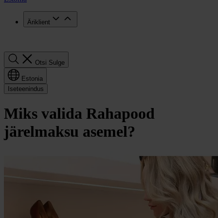
Äriklient
Otsi
Otsi
Sulge
Estonia
Iseteenindus
Miks valida Rahapood
järelmaksu asemel?