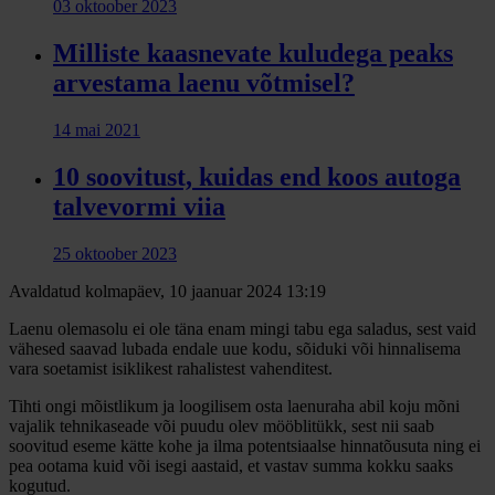
03 oktoober 2023
Milliste kaasnevate kuludega peaks
arvestama laenu võtmisel?
14 mai 2021
10 soovitust, kuidas end koos autoga
talvevormi viia
25 oktoober 2023
Avaldatud kolmapäev, 10 jaanuar 2024 13:19
Laenu olemasolu ei ole täna enam mingi tabu ega saladus, sest vaid
vähesed saavad lubada endale uue kodu, sõiduki või hinnalisema
vara soetamist isiklikest rahalistest vahenditest.
Tihti ongi mõistlikum ja loogilisem osta laenuraha abil koju mõni
vajalik tehnikaseade või puudu olev mööblitükk, sest nii saab
soovitud eseme kätte kohe ja ilma potentsiaalse hinnatõusuta ning ei
pea ootama kuid või isegi aastaid, et vastav summa kokku saaks
kogutud.