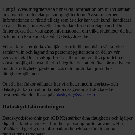
Här på Sveas integritetssida finner du information om hur vi samlar
in, använder och delar personuppgifter inom Svea-koncernen.
Informationen är riktad till dig som är eller har varit kund, kandidat i
en anställningsprocess eller företrädare för en företagskund. Du
finner också den viktigaste informationen om vilka rättigheter du har
och hur du kan kontakta vår Dataskyddsenhet.
För att kunna erbjuda våra tjänster och tillhandahålla vår service
samlar vi in och lagrar dina personuppgifter som en del av vår
verksamhet. Det är viktigt för oss att du känner att vi gör det med
största möjliga hänsyn till din integritet och att du även är medveten
om dina rättigheter gentemot oss och hur du kan göra dina
rättigheter gällande.
Om du har frågor gällande hur vi arbetar med integritets- och
dataskydd kan du alltid kontakta oss genom att skicka ett e-
postmeddelande till oss på
dataskydd@svea.com
Dataskyddsförordningen
Dataskyddsförordningen (GDPR) stärker dina rättigheter och hjälper
dig att ta kontrollen över hur dina personuppgifter används. Här
försöker vi ge dig den information du behöver för att kunna ta
tillvara dina rättigheter.