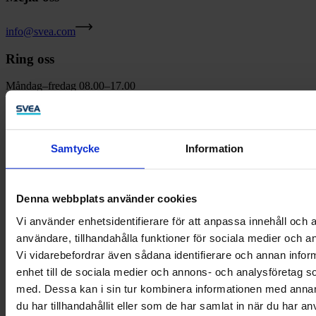
info@svea.com
Ring oss
Måndag–fredag
0
8.00–17.00
Jun–aug
f
redagar 15.00
08-735 90 00
Samtycke
Information
Hitta din kontakt
Fler företagstjänster
Denna webbplats använder cookies
Kontakta oss
Vi använder enhetsidentifierare för att anpassa innehåll och a
användare, tillhandahålla funktioner för sociala medier och an
Kontakt Företag
Vi vidarebefordrar även sådana identifierare och annan inform
Kontakt Privat
enhet till de sociala medier och annons- och analysföretag 
med. Dessa kan i sin tur kombinera informationen med anna
LinkedIn
du har tillhandahållit eller som de har samlat in när du har an