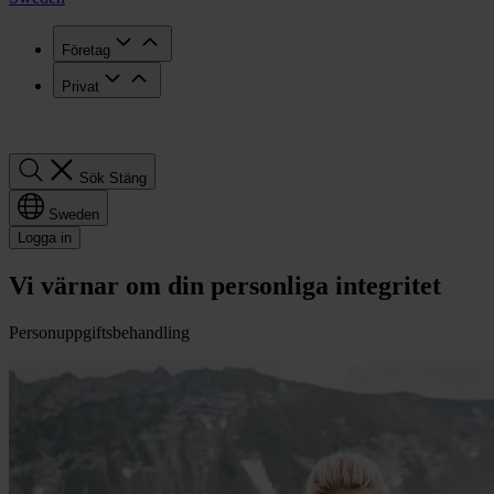
Företag
Privat
Sök
Sök
Stäng
Sweden
Logga in
Vi värnar om din personliga integritet
Personuppgiftsbehandling