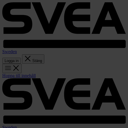
Sweden
Logga in
Stäng
Hoppa till innehåll
Sweden