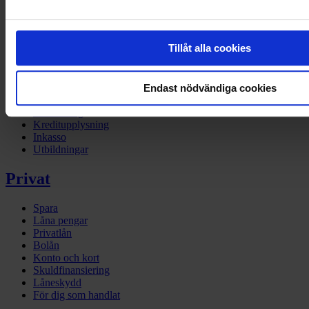
Företag
Företagsbanken
Tillåt alla cookies
Finansiering
Betallösningar
Tech site – developers
BaaS
Endast nödvändiga cookies
Företagslån
Fakturering
Kreditupplysning
Inkasso
Utbildningar
Privat
Spara
Låna pengar
Privatlån
Bolån
Konto och kort
Skuldfinansiering
Låneskydd
För dig som handlat