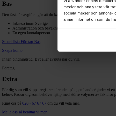
Vi använder enhetsidentifierar
Bas
medier och analysera vår traf
sociala medier och annons- 
Den fasta årsavgiften gör att du kan registrera så många ärenden du be
annan information som du har 
Inkasso inom Sverige
Administration och bevakning av avbetalningsplaner
En egen kontaktperson
Se prislista Företag Bas
Skapa konto
Ingen bindningstid. Byt eller avsluta när du vill.
Företag
Extra
För dig som vill slippa registrera ärenden på egen hand erbjuder vi ett 
behov. Passar dig som behöver hjälp med större volymer av fakturor p
Ring oss på
020 - 67 67 67
om du vill veta mer.
Mejla oss så berättar vi mer