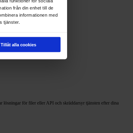
ålla funktioner för sociala
tion från din enhet till de
kombinera informationen med
ltid.
 tjänster.
Tillåt alla cookies
r lösningar för filer eller API och skräddarsyr tjänsten efter dina