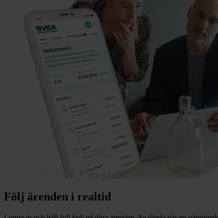
Följ ärenden i realtid
Logga in och håll full koll på dina ärenden. Se direkt när en påminnel