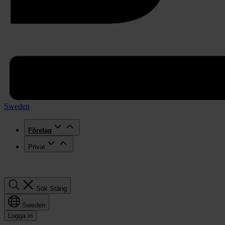
Sweden
Företag
Privat
Sök
Sök
Stäng
Sweden
Logga in