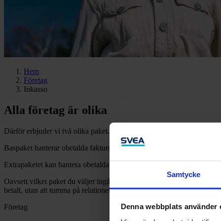
Hem
Företag
Inkasso
Alla företag är olika
Därför erbjuder vi två olika paket. Ett Baspaket för dig som vill regis
Baspaket hanterar obetalda fakturor i Sverige och prislistan här bredvi
Extrapaketet kan hantera obetalda fakturor både i Sverige och i utlandet
Samtycke
Oavsett vilket paket du väljer ingår alltid en eller flera inloggningar t
betalt, utan att tumma på relationen mellan dig och dina kunder.
Denna webbplats använder 
Företag