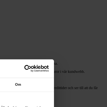
om hellre vill automatisera och anpassa.
trera dina förfallna och obetalda fakturor i vår kundwebb.
Om
tt företag. Vi garanterar kortare kredittider och ser till att du får