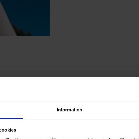
trera ärenden på egen hand i vår kundportal och ett Extrapaket för dig s
d gäller för dig som väljer att ”Skapa konto”. Du kan direkt börja regis
. För prislista - ta kontakt med oss.
Information
ill vår kundportal. Du får också en egen kontaktperson som lär känna just di
cookies