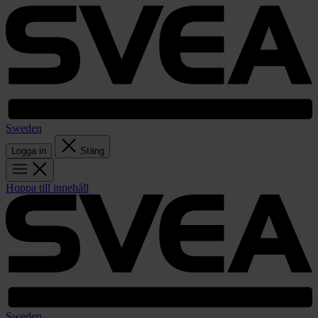
Sweden
Logga in
Stäng
Hoppa till innehåll
Sweden