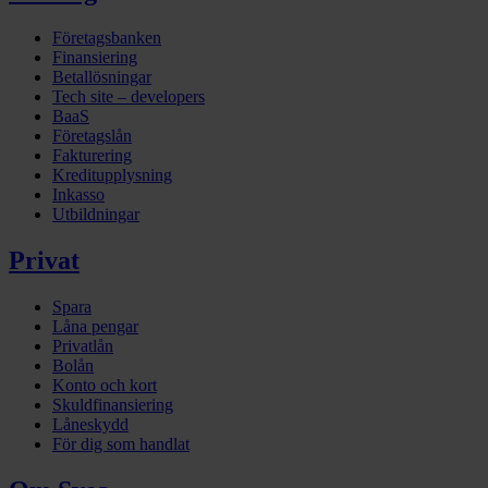
Företagsbanken
Finansiering
Betallösningar
Tech site – developers
BaaS
Företagslån
Fakturering
Kreditupplysning
Inkasso
Utbildningar
Privat
Spara
Låna pengar
Privatlån
Bolån
Konto och kort
Skuldfinansiering
Låneskydd
För dig som handlat