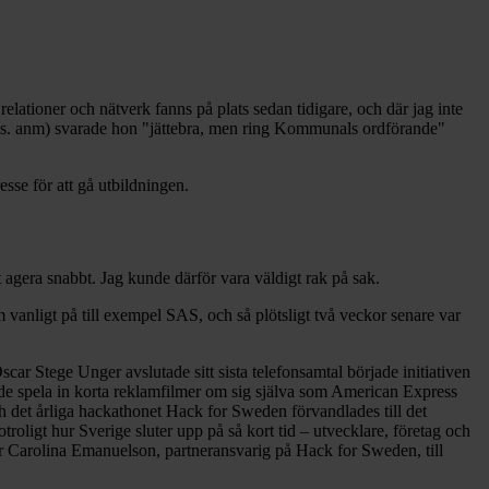
elationer och nätverk fanns på plats sedan tidigare, och där jag inte
eds. anm) svarade hon "jättebra, men ring Kommunals ordförande"
esse för att gå utbildningen.
t agera snabbt. Jag kunde därför vara väldigt rak på sak.
 vanligt på till exempel SAS, och så plötsligt två veckor senare var
Oscar Stege Unger avslutade sitt sista telefonsamtal började initiativen
nde spela in korta reklamfilmer om sig själva som American Express
h det årliga hackathonet Hack for Sweden förvandlades till det
troligt hur Sverige sluter upp på så kort tid – utvecklare, företag och
er Carolina Emanuelson, partneransvarig på Hack for Sweden, till