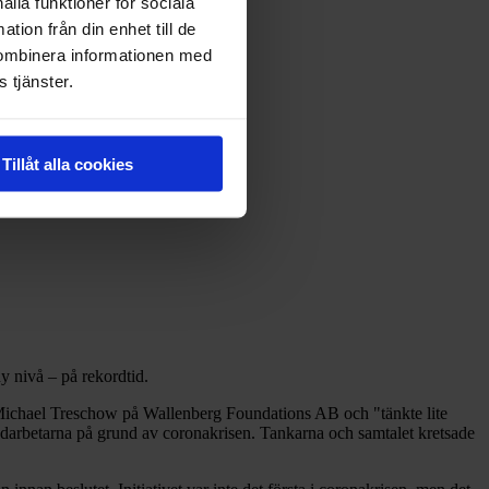
ålla funktioner för sociala
tion från din enhet till de
kombinera informationen med
 tjänster.
Tillåt alla cookies
ny nivå – på rekordtid.
 Michael Treschow på Wallenberg Foundations AB och "tänkte lite
edarbetarna på grund av coronakrisen. Tankarna och samtalet kretsade