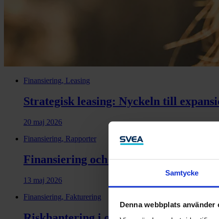
Finansiering, Leasing
Strategisk leasing: Nyckeln till expans
20 maj 2026
Finansiering, Rapporter
Finansiering och kompetens avgör indus
Samtycke
13 maj 2026
Finansiering, Fakturering
Denna webbplats använder 
Riskhantering i osäkra tider