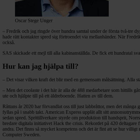
Oscar Stege Unger
– Fredrik och jag ringde över hundra samtal under de första två-tre dyg
hade rätt kontakter spred sig förtroendet via mellanhänder. När Fre
också.
SAS skickade ett mejl till alla kabinanställda. De fick ett hundratal s
Hur kan jag hjälpa till?
– Det visar vilken kraft det blir med en gemensam målsättning. Alla st
– Men det coolaste i det här är alla de 488 medarbetare som hittills 
ute och hjälpte till på ett äldreboende. Hatten av till dem.
Råttans år 2020 har förvandlat oss till just labbråttor, men det många gl
fyllas på i snabb takt. American Express upplät allt sitt annonsutrym
sedan spred. Sprittillverkare styrde om produktion till handsprit, No
bredare digitala initiativet Hack the crisis. Rekordet på 420 deltagare 
andra. Det finns så mycket kompetens och det är fint att se hur vill
Computer Sweden.