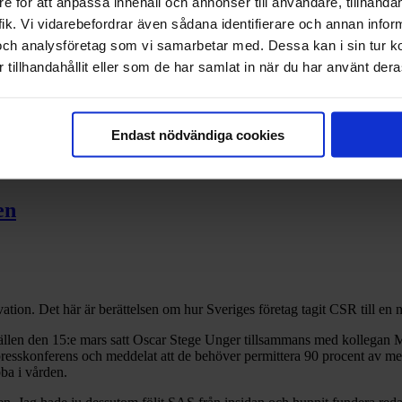
e för att anpassa innehåll och annonser till användare, tillhandah
ik. Vi vidarebefordrar även sådana identifierare och annan informa
och analysföretag som vi samarbetar med. Dessa kan i sin tur 
tillhandahållit eller som de har samlat in när du har använt deras
 Gasell
Endast nödvändiga cookies
en
vation. Det här är berättelsen om hur Sveriges företag tagit CSR till en 
Kvällen den 15:e mars satt Oscar Stege Unger tillsammans med kollegan
presskonferens och meddelat att de behöver permittera 90 procent av m
ba i vården.