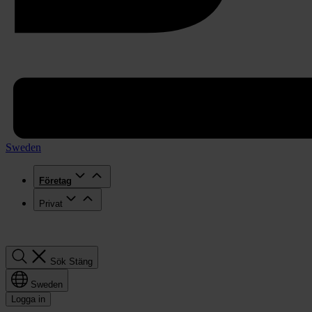
Sweden
Företag
Privat
Sök
Sök
Stäng
Sweden
Logga in