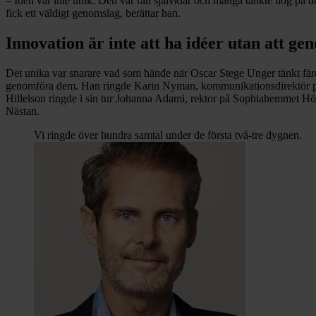
– Idén var inte unik. Den var rätt självklar och många tänkte nog på de
fick ett väldigt genomslag, berättar han.
Innovation är inte att ha idéer utan att g
Det unika var snarare vad som hände när Oscar Stege Unger tänkt färdi
genomföra dem. Han ringde Karin Nyman, kommunikationsdirektör på S
Hillelson ringde i sin tur Johanna Adami, rektor på Sophiahemmet Högsk
Nästan.
Vi ringde över hundra samtal under de första två-tre dygnen.