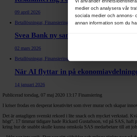
Vi använder enhetsidentifierar
medier och analysera vår traf
09 april 2026
sociala medier och annons- 
Betallösningar, Finansiering
annan information som du har 
Svea Bank ny samarbets­partner till Di
02 mars 2026
Betallösningar, Finansiering, Fakturering
När AI flyttar in på ekonomiavdelning
14 januari 2026
Publicerad torsdag, 07 maj 2020 13:17
Finansiering
I kriser frodas en desperat kreativitet som river murar och skapar inno
Det är antagligen svenskt rekord i lite snack och mycket verkstad. 
högt". 17 timmar tidigare hade Rickard Gustafsson, vd på SAS, haft 
kring hur de snabbt skulle kunna omskola SAS medarbetare till att job