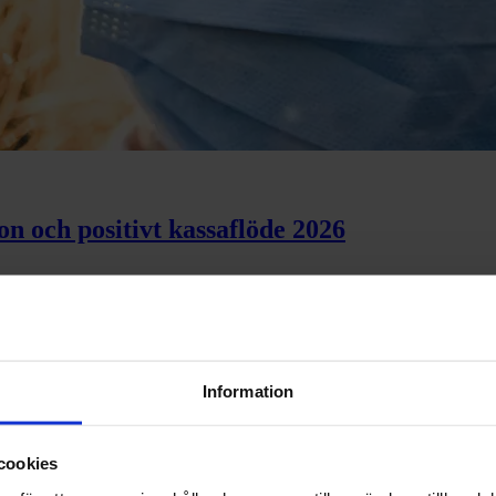
ion och positivt kassaflöde 2026
trins tillväxt 2026
Information
cookies