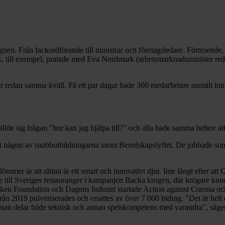
nen. Från fackordförande till ministrar och företagsledare. Förtroende, r
drik, till exempel, pratade med Eva Nordmark (arbetsmarknadsminister r
var redan samma kväll. På ett par dagar hade 300 medarbetare anmält intr
ällde sig frågan "hur kan jag hjälpa till?" och alla hade samma behov at
gått någon av snabbutbildningarna inom Beredskapslyftet. De jobbade som
ömmer är att råttan är ett smart och innovativt djur. Inte långt efter att 
me till Sveriges restauranger i kampanjen Backa krogen, där krögare ku
rrsken Foundation och Dagens Industri startade Action against Corona oc
från 2019 pulveriserades och ersattes av över 7 000 bidrag. "Det är helt o
igt man delar både teknisk och annan spetskompetens med varandra", säg