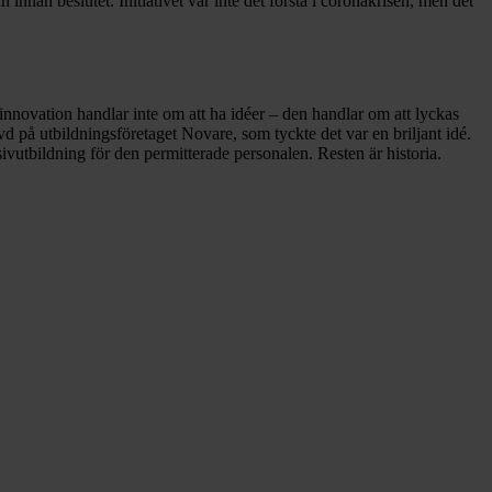
nnan beslutet. Initiativet var inte det första i coronakrisen, men det
nnovation handlar inte om att ha idéer – den handlar om att lyckas
 utbildningsföretaget Novare, som tyckte det var en briljant idé.
ivutbildning för den permitterade personalen. Resten är historia.