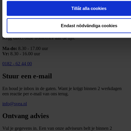
Tillåt alla cookies
Neem vrijblijvend contact op
Bel ons direct
Endast nödvändiga cookies
Krijg direct onze frontoffice aan de lijn.
Ma-do:
8.30 - 17.00 uur
Vr:
8.30 - 16.00 uur
0182 - 62 44 00
Stuur een e-mail
En houd je inbox in de gaten. Want je krijgt binnen 2 werkdagen
een reactie per e-mail van ons terug.
info@svea.nl
Ontvang advies
Vul je gegevens in. Een van onze adviseurs belt je binnen 2