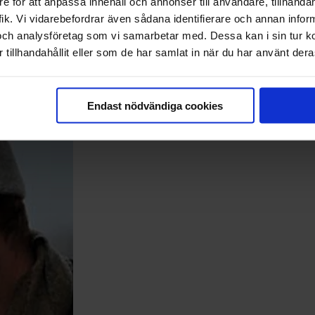
e för att anpassa innehåll och annonser till användare, tillhandah
ik. Vi vidarebefordrar även sådana identifierare och annan informa
och analysföretag som vi samarbetar med. Dessa kan i sin tur 
tillhandahållit eller som de har samlat in när du har använt deras
Endast nödvändiga cookies