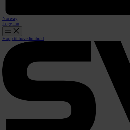
Norway
Logg inn
Hopp til hovedinnhold