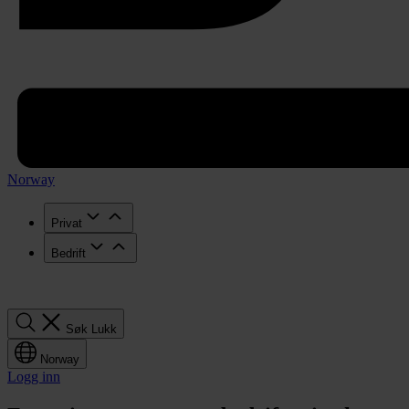
Norway
Privat
Bedrift
Søk
Søk
Lukk
Norway
Logg inn