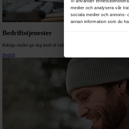
Vi använder enhetsidentifierar
medier och analysera vår traf
sociala medier och annons- 
annan information som du har 
Bedriftstjenester
Riktige midler gir deg kraft til videre vekst. Få penger på konto.
Bedrift