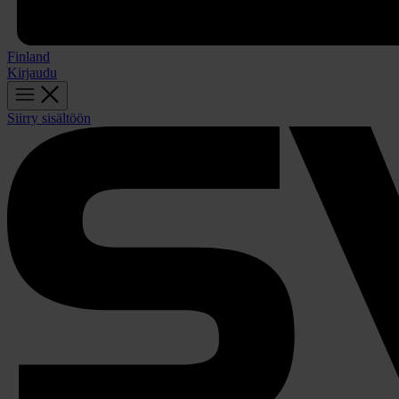
Finland
Kirjaudu
Siirry sisältöön