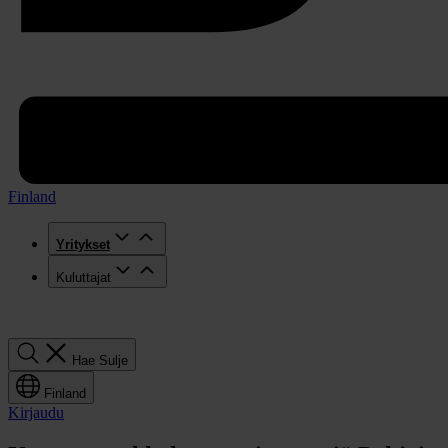
Finland
Yritykset
Kuluttajat
Hae
Hae
Sulje
Finland
Kirjaudu