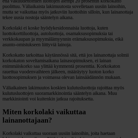
että vakuudettomien luottojen aiempi 20 prosentin korkokatto
puolittuu. Väliaikaista lakimuutosta sovelletaan uusiin lainoihin,
mutta se vaikuttaa myös jatkuviin luottoihin silloin, kun lainanottaja
tekee uusia nostoja sääntelyn aikana.
Korkolaki ei koske hyödykesidonnaisia luottoja, kuten
luottokorttiluottoja, autoluottoja, osamaksusopimuksia tai
verkkokaupan ja myymälämyynnin erämaksusopimuksia, eikä
asunto-omistukseen liittyviä lainoja.
Korkokatto tarkoittaa käytännössä sitä, että jos lainanottaja solmii
korkokaton soveltamisaikana lainasopimuksen, ei lainan
enimmäiskorko saa ylittää kymmentä prosenttia. Korkokaton
rauettua vuodenvaihteen jälkeen, määräytyy luoton korko
luottosopimuksen ja voimassa olevan lainsäädännön mukaan.
Väliaikainen lakimuutos koskien kulutusluottoja rajoittaa myös
kulutusluottojen suoramarkkinointia sääntelyn aikana. Muu
markkiniointi voi kuitenkin jatkua rajoituksetta.
Miten korkolaki vaikuttaa
lainanottajaan?
Korkolaki vaikuttaa suoraan uusiin lainoihin, joita haetaan