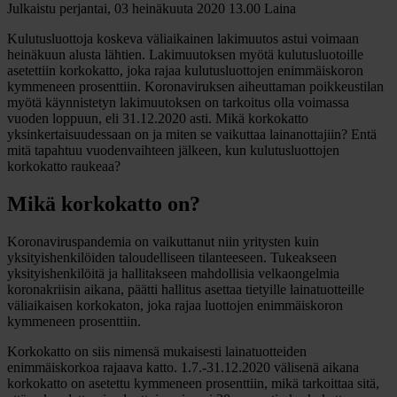
Julkaistu perjantai, 03 heinäkuuta 2020 13.00
Laina
Kulutusluottoja koskeva väliaikainen lakimuutos astui voimaan
heinäkuun alusta lähtien. Lakimuutoksen myötä kulutusluotoille
asetettiin korkokatto, joka rajaa kulutusluottojen enimmäiskoron
kymmeneen prosenttiin. Koronaviruksen aiheuttaman poikkeustilan
myötä käynnistetyn lakimuutoksen on tarkoitus olla voimassa
vuoden loppuun, eli 31.12.2020 asti. Mikä korkokatto
yksinkertaisuudessaan on ja miten se vaikuttaa lainanottajiin? Entä
mitä tapahtuu vuodenvaihteen jälkeen, kun kulutusluottojen
korkokatto raukeaa?
Mikä korkokatto on?
Koronaviruspandemia on vaikuttanut niin yritysten kuin
yksityishenkilöiden taloudelliseen tilanteeseen. Tukeakseen
yksityishenkilöitä ja hallitakseen mahdollisia velkaongelmia
koronakriisin aikana, päätti hallitus asettaa tietyille lainatuotteille
väliaikaisen korkokaton, joka rajaa luottojen enimmäiskoron
kymmeneen prosenttiin.
Korkokatto on siis nimensä mukaisesti lainatuotteiden
enimmäiskorkoa rajaava katto. 1.7.-31.12.2020 välisenä aikana
korkokatto on asetettu kymmeneen prosenttiin, mikä tarkoittaa sitä,