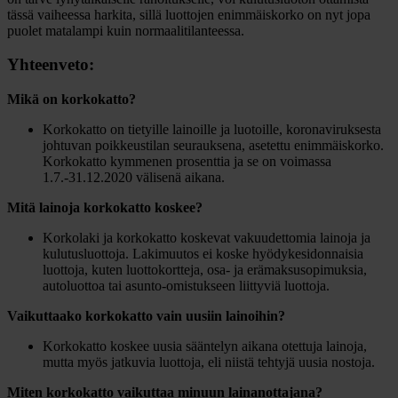
tässä vaiheessa harkita, sillä luottojen enimmäiskorko on nyt jopa
puolet matalampi kuin normaalitilanteessa.
Yhteenveto:
Mikä on korkokatto?
Korkokatto on tietyille lainoille ja luotoille, koronaviruksesta
johtuvan poikkeustilan seurauksena, asetettu enimmäiskorko.
Korkokatto kymmenen prosenttia ja se on voimassa
1.7.-31.12.2020 välisenä aikana.
Mitä lainoja korkokatto koskee?
Korkolaki ja korkokatto koskevat vakuudettomia lainoja ja
kulutusluottoja. Lakimuutos ei koske hyödykesidonnaisia
luottoja, kuten luottokortteja, osa- ja erämaksusopimuksia,
autoluottoa tai asunto-omistukseen liittyviä luottoja.
Vaikuttaako korkokatto vain uusiin lainoihin?
Korkokatto koskee uusia sääntelyn aikana otettuja lainoja,
mutta myös jatkuvia luottoja, eli niistä tehtyjä uusia nostoja.
Miten korkokatto vaikuttaa minuun lainanottajana?