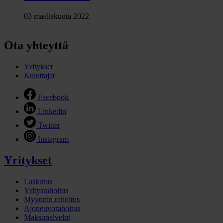
03 maaliskuuta 2022
Ota yhteyttä
Yritykset
Kuluttajat
Facebook
Linkedin
Twitter
Instagram
Yritykset
Laskutus
Yritysrahoitus
Myynnin rahoitus
Ajoneuvorahoitus
Maksupalvelut