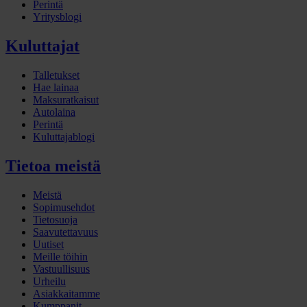
Perintä
Yritysblogi
Kuluttajat
Talletukset
Hae lainaa
Maksuratkaisut
Autolaina
Perintä
Kuluttajablogi
Tietoa meistä
Meistä
Sopimusehdot
Tietosuoja
Saavutettavuus
Uutiset
Meille töihin
Vastuullisuus
Urheilu
Asiakkaitamme
Kumppanit