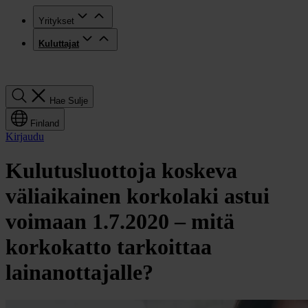
Yritykset
Kuluttajat
Hae
Hae
Sulje
Finland
Kirjaudu
Kulutusluottoja koskeva
väliaikainen korkolaki astui
voimaan 1.7.2020 – mitä
korkokatto tarkoittaa
lainanottajalle?