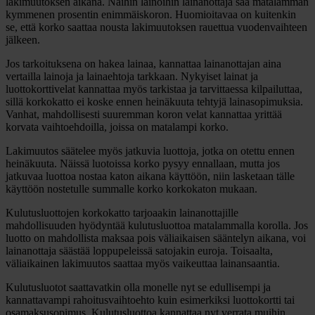
lakimuutoksen aikana. Näihin lainoihin lainanottaja saa matalamman
kymmenen prosentin enimmäiskoron. Huomioitavaa on kuitenkin
se, että korko saattaa nousta lakimuutoksen rauettua vuodenvaihteen
jälkeen.
Jos tarkoituksena on hakea lainaa, kannattaa lainanottajan aina
vertailla lainoja ja lainaehtoja tarkkaan. Nykyiset lainat ja
luottokorttivelat kannattaa myös tarkistaa ja tarvittaessa kilpailuttaa,
sillä korkokatto ei koske ennen heinäkuuta tehtyjä lainasopimuksia.
Vanhat, mahdollisesti suuremman koron velat kannattaa yrittää
korvata vaihtoehdoilla, joissa on matalampi korko.
Lakimuutos säätelee myös jatkuvia luottoja, jotka on otettu ennen
heinäkuuta. Näissä luotoissa korko pysyy ennallaan, mutta jos
jatkuvaa luottoa nostaa katon aikana käyttöön, niin lasketaan tälle
käyttöön nostetulle summalle korko korkokaton mukaan.
Kulutusluottojen korkokatto tarjoaakin lainanottajille
mahdollisuuden hyödyntää kulutusluottoa matalammalla korolla. Jos
luotto on mahdollista maksaa pois väliaikaisen sääntelyn aikana, voi
lainanottaja säästää loppupeleissä satojakin euroja. Toisaalta,
väliaikainen lakimuutos saattaa myös vaikeuttaa lainansaantia.
Kulutusluotot saattavatkin olla monelle nyt se edullisempi ja
kannattavampi rahoitusvaihtoehto kuin esimerkiksi luottokortti tai
osamaksusopimus. Kulutusluottoa kannattaa nyt verrata muihin