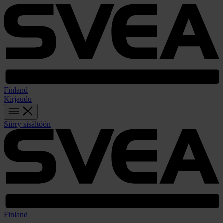
Finland
Kirjaudu
Siirry sisältöön
Finland