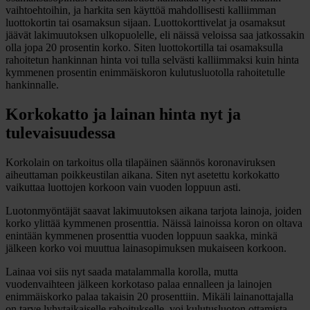
vaihtoehtoihin, ja harkita sen käyttöä mahdollisesti kalliimman
luottokortin tai osamaksun sijaan. Luottokorttivelat ja osamaksut
jäävät lakimuutoksen ulkopuolelle, eli näissä veloissa saa jatkossakin
olla jopa 20 prosentin korko. Siten luottokortilla tai osamaksulla
rahoitetun hankinnan hinta voi tulla selvästi kalliimmaksi kuin hinta
kymmenen prosentin enimmäiskoron kulutusluotolla rahoitetulle
hankinnalle.
Korkokatto ja lainan hinta nyt ja
tulevaisuudessa
Korkolain on tarkoitus olla tilapäinen säännös koronaviruksen
aiheuttaman poikkeustilan aikana. Siten nyt asetettu korkokatto
vaikuttaa luottojen korkoon vain vuoden loppuun asti.
Luotonmyöntäjät saavat lakimuutoksen aikana tarjota lainoja, joiden
korko ylittää kymmenen prosenttia. Näissä lainoissa koron on oltava
enintään kymmenen prosenttia vuoden loppuun saakka, minkä
jälkeen korko voi muuttua lainasopimuksen mukaiseen korkoon.
Lainaa voi siis nyt saada matalammalla korolla, mutta
vuodenvaihteen jälkeen korkotaso palaa ennalleen ja lainojen
enimmäiskorko palaa takaisin 20 prosenttiin. Mikäli lainanottajalla
on tarve lyhytaikaiselle rahoitukselle, voi kulutusluoton ottamista