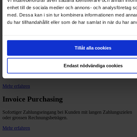
Vi vidarebefordrar även sådana identifierare och annan inform
enhet till de sociala medier och annons- och analysföretag 
Entdecken Sie unsere weiteren
med. Dessa kan i sin tur kombinera informationen med anna
Factoringvarianten.
du har tillhandahållit eller som de har samlat in när du har an
Entdecken Sie unsere weiteren
Factoringvarianten
Tillåt alla cookies
Selektives Factoring
Endast nödvändiga cookies
Wählen Sie welche Debitoren bzw Forderungen Sie einreichen und
abtreten möchten.
Mehr erfahren
Invoice Purchasing
Sofortiger Zahlungseingang bei Kunden mit langen Zahlungszielen
oder grossen Rechnungsbeträgen.
Mehr erfahren