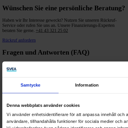
Wünschen Sie eine persönliche Beratung?
Haben wir Ihr Interesse geweckt? Nutzen Sie unseren Rückruf-
Service oder rufen Sie uns an. Unsere Finanzierungs-Experten
beraten Sie gerne.
+41 43 321 25 02
Rückruf anfordern
Fragen und Antworten (FAQ)
Was bedeutet Full-Service Factoring?
Welche Unterlagen benötigen wir von Ihrer Firma zur Prüfung
einer Factoringlösung?
Samtycke
Information
Wie lange dauert der Genehmigungsprozess?
Wirkt das Factoring bilanzverkürzend?
Muss ich meine Kunden davon informieren, dass ich Factoring
Denna webbplats använder cookies
mache?
Vi använder enhetsidentifierare för att anpassa innehåll och a
Wird das Mahnungswesen von der Svea durchgeführt?
användare, tillhandahålla funktioner för sociala medier och an
DAS KÖNNTE SIE AUCH INTERESSIEREN