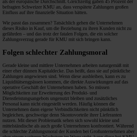
als der europäische Durchschnitt. Gleichzeitig gaben 45 Prozent der
befragten Schweizer KMU an, dass verspätete Zahlungen großen
Einfluss auf ihre finanzielle Situation hätten.
Wie passt das zusammen? Tatsächlich gehen die Unternehmen
dieses Risiko in Kauf, um die Beziehung zu ihren Kunden nicht zu
gefährden – und das trotz der fatalen Folgen, die ein solcher
Zahlungsverzug gerade für KMU mit sich bringen kann.
Folgen schlechter Zahlungsmoral
Gerade kleine und mittlere Unternehmen arbeiten naturgemäß mit
einer eher dünnen Kapitaldecke. Das heißt, dass sie auf pünktliche
Zahlungen angewiesen sind. Wenn diese ausbleiben, kann es zu
Liquiditätsengpässen kommen, die direkte Auswirkungen auf das
operative Geschäft der Unternehmen haben. So müssen
Möglichkeiten zur Erweiterung des Produkt- und
Dienstleistungsangebots ungenutzt bleiben und zusätzliches
Personal kann nicht eingestellt werden. Häufig können die
Unternehmen dann eigene Verbindlichkeiten nicht pünktlich
begleichen, geschweige denn Skontovorteile ihrer Lieferanten
nutzen. Mit dieser Problematik sehen sich sowohl kleine und
mittelständische als auch große Unternehmen konfrontiert. Während
die schlechte Zahlungsmoral der Kunden bei Großunternehmen aber
eher einem weiteren Wachstum im Wege steht, kann diese bei KMU