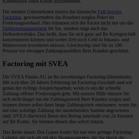
Konditionen einen Kredit aufzunehmen.
Die meisten Unternehmen nutzen das klassische
Full-Service
Factoring
, gewissermaßen das Rundum-sorglos-Paket im
Forderungsverkauf. Hier kümmert sich der Factor nicht nur um das
Debitorenmanagement
für Sie, sondern trägt auch das
Delkredererisiko. Das heißt, dass Sie sich ganz auf Ihr Kerngeschäft
konzentrieren können und weder Zeit noch Geld in Inkasso- und
Mahnwesen investieren müssen. Gleichzeitig sind Sie zu 100
Prozent vor etwaigen Zahlungsausfällen Ihrer Kunden geschützt.
Factoring mit SVEA
Die SVEA Finans AG ist Ihr zuverlässiger Factoring-Dienstleister.
Mit weit über 20 Jahren Erfahrung im Factoring-Geschäft sind wir
genau der richtige Ansprechpartner, wenn es um die schnelle
Zahlung offener Forderungen geht. Mit unserer Hilfe müssen Sie
sich nicht länger um die Zahlungsmoral Ihrer Kunden sorgen und
können diesen selbst dann lange Zahlungsziele einräumen, wenn Sie
auf eine sofortige Zahlung der ausstehenden Summe angewiesen
sind. SVEA überweist Ihnen den Betrag innerhalb von 24 Stunden
auf Ihr Konto. Sie können diesen also sofort nutzen.
Das Beste daran: Das Ganze kostet Sie nur eine geringe Factoring-
Gebühr, die sich oft mit den Skontovorteilen, die Sie durch die